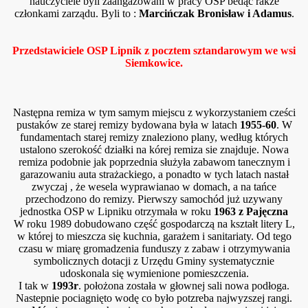
nauczyciele byli zaangażowani w pracy OSP bedąc rakze
członkami zarządu. Byli to :
Marcińczak Bronisław i Adamus
.
Przedstawiciele OSP Lipnik z pocztem sztandarowym we wsi
Siemkowice.
Następna remiza w tym samym miejscu z wykorzystaniem cześci
pustaków ze starej remizy bydowana była w latach
1955-60
. W
fundamentach starej remizy znaleziono plany, według których
ustalono szerokość działki na kórej remiza sie znajduje. Nowa
remiza podobnie jak poprzednia służyła zabawom tanecznym i
garazowaniu auta strażackiego, a ponadto w tych latach nastał
zwyczaj , że wesela wyprawianao w domach, a na tańce
przechodzono do remizy. Pierwszy samochód już uzywany
jednostka OSP w Lipniku otrzymała w roku
1963 z Pajęczna
W roku 1989 dobudowano część gospodarczą na kształt litery L,
w której to mieszcza się kuchnia, garażem i sanitariaty. Od tego
czasu w miarę gromadzenia funduszy z zabaw i otrzymywania
symbolicznych dotacji z Urzędu Gminy systematycznie
udoskonala się wymienione pomieszczenia.
I tak w
1993r
. położona została w głownej sali nowa podłoga.
Nastepnie pociagnięto wodę co było potzreba najwyzszej rangi.