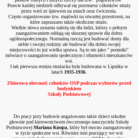
Prawie każdej niedzieli odbywał się przemarsz członków straży
przez wieś ze śpiewem na ustach oraz ćwiczenia.
Często organizowano tzw. majówki na otwartej przestrzeni, na
które zapraszano także okoliczne straże.
Wielkie słowa uznania należą się dla ludzi, którzy z pełnym
zaangażowaniem oddają się słusznej sprawie dla dobra
ogólnospołecznego. Normalną rzeczą jest budować domy dla
siebie i swojej rodziny ale budować dla dobra swojej
miejscowości to już wielka sprawa. Są to nie jako " pomniki"
mówiace o zaangażowaniu społecznym i ofiarności mieszkanców
wsi.
I tak pierwsza remiza strażacka była budowana w Lipniku w
latach
1935-1936
.
Zbiorowa obecność członków OSP podczas wyborów przed
budynkiem
Szkoly Podstawowej
Do pracy przy budowie angażowano także dzieci szkolne
głownie pod kierownictwem ówczesnego nauczyciela Szkoły
Podstawowej
Mariana Knopa
, który był mocno zaangażowany
w życie społeczne wsi. Równiez inni pracujący we wsi