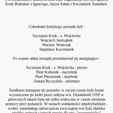
Kruk Bolesław s Ignacego, Spyra Adam i Kaczmarek Stanisław.
Członkami kolejnego zarzadu byli :
Szczepan Kruk - s. Wojciecha
Wojciech Jastrząbek
Wacław Wojtczak
Stanisław Kaczmarek
Po wojnie skład zarządu przedstawiał się następująco :
Szczepan Kruk - s. Wojciecha - prezes
Piotr Kubonik - naczelnik
Piotr Płuciennik - skarbnik
Antoni Ryczyński - sekretarz
Środkiem transporu do pozarów w owym czasie były konie
wyznaczone po kolei przez sołtysa wsi. Działalność OSP w
pierwszych latach była nie tylko widoczna w czasie niesienia
pomocy przy pożarach. W ramach solidarności międzyludzkiej -
wobec zaistniałego nieszczęścia zwyczajem wsi była zbiórka
płodów rolnych i innych rzeczy dla tzw. "pogorzelców"