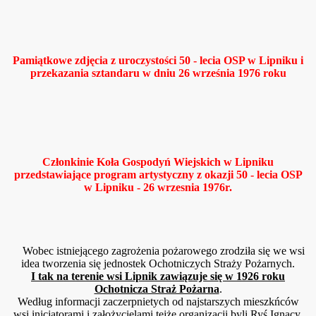
Pamiątkowe zdjęcia z uroczystości 50 - lecia OSP w Lipniku i
przekazania sztandaru w dniu 26 września 1976 roku
Członkinie Koła Gospodyń Wiejskich w Lipniku
przedstawiające program artystyczny z okazji 50 - lecia OSP
w Lipniku - 26 wrzesnia 1976r.
Wobec istniejącego zagrożenia pożarowego zrodziła się we wsi
idea tworzenia się jednostek Ochotniczych Straży Pożarnych.
I tak na terenie wsi Lipnik zawiązuje się w 1926 roku
Ochotnicza Straż Pożarna
.
Według informacji zaczerpnietych od najstarszych mieszkńców
wsi inicjatorami i założycielami tejże organizacji byli Ryś Ignacy,