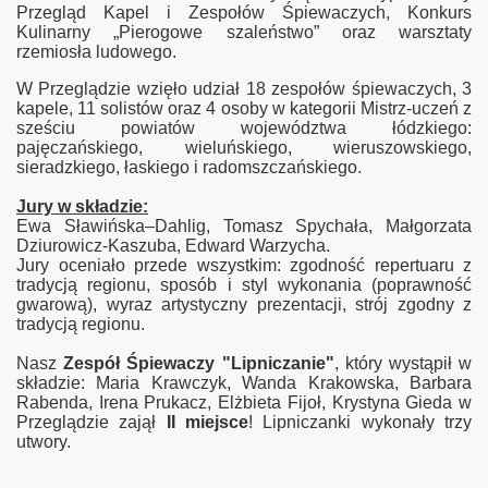
Przegląd Kapel i Zespołów Śpiewaczych, Konkurs
Kulinarny „Pierogowe szaleństwo” oraz warsztaty
rzemiosła ludowego.
W Przeglądzie wzięło udział 18 zespołów śpiewaczych, 3
kapele, 11 solistów oraz 4 osoby w kategorii Mistrz-uczeń z
sześciu powiatów województwa łódzkiego:
pajęczańskiego, wieluńskiego, wieruszowskiego,
sieradzkiego, łaskiego i radomszczańskiego.
ścu
Jury w składzie:
Ewa Sławińska–Dahlig, Tomasz Spychała, Małgorzata
Dziurowicz-Kaszuba, Edward Warzycha.
Jury oceniało przede wszystkim: zgodność repertuaru z
tradycją regionu, sposób i styl wykonania (poprawność
gwarową), wyraz artystyczny prezentacji, strój zgodny z
y 2014
tradycją regionu.
Nasz
Zespół Śpiewaczy "Lipniczanie"
, który wystąpił w
składzie: Maria Krawczyk, Wanda Krakowska, Barbara
Rabenda, Irena Prukacz, Elżbieta Fijoł, Krystyna Gieda w
Przeglądzie zajął
II miejsce
! Lipniczanki wykonały trzy
utwory.