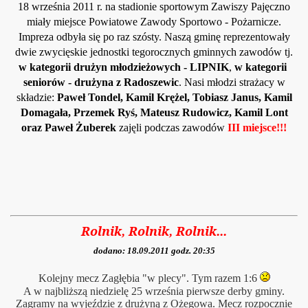
18 września 2011 r. na stadionie sportowym Zawiszy Pajęczno
miały miejsce Powiatowe Zawody Sportowo - Pożarnicze.
Impreza odbyła się po raz szósty. Naszą gminę reprezentowały
dwie zwycięskie jednostki tegorocznych gminnych zawodów tj.
w kategorii drużyn młodzieżowych - LIPNIK
,
w kategorii
seniorów -
drużyna
z Radoszewic
. Nasi młodzi strażacy w
składzie:
Paweł Tondel, Kamil Krężel, Tobiasz Janus, Kamil
Domagała, Przemek Ryś, Mateusz Rudowicz, Kamil Lont
oraz Paweł Żuberek
zajęli podczas zawodów
III miejsce!!!
Rolnik, Rolnik, Rolnik...
dodano: 18.09.2011 godz. 20:35
Kolejny mecz Zagłębia "w plecy". Tym razem 1:6
A w najbliższą niedzielę 25 września pierwsze derby gminy.
Zagramy na wyjeździe z drużyną z Ożegowa. Mecz rozpocznie