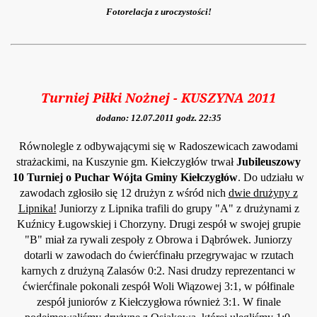
Fotorelacja z uroczystości!
Turniej Piłki Nożnej - KUSZYNA 2011
dodano: 12.07.2011 godz. 22:35
Równolegle z odbywającymi się w Radoszewicach zawodami
strażackimi, na Kuszynie gm. Kiełczygłów trwał
Jubileuszowy
10 Turniej o Puchar Wójta Gminy Kiełczygłów
. Do udziału w
zawodach zgłosiło się 12 drużyn z wśród nich
dwie drużyny z
Lipnika!
Juniorzy z Lipnika trafili do grupy "A" z drużynami z
Kuźnicy Ługowskiej i Chorzyny. Drugi zespół w swojej grupie
"B" miał za rywali zespoły z Obrowa i Dąbrówek. Juniorzy
dotarli w zawodach do ćwierćfinału przegrywajac w rzutach
karnych z drużyną Zalasów 0:2. Nasi drudzy reprezentanci w
ćwierćfinale pokonali zespół Woli Wiązowej 3:1, w półfinale
zespół juniorów z Kiełczygłowa również 3:1. W finale