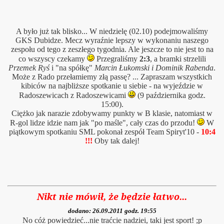
A było już tak blisko... W niedzielę (02.10) podejmowaliśmy
GKS Dubidze. Mecz wyraźnie lepszy w wykonaniu naszego
zespołu od tego z zeszłego tygodnia. Ale jeszcze to nie jest to na
co wszyscy czekamy
Przegraliśmy
2:3
, a bramki strzelili
Przemek Ryś
i "na spółkę"
Marcin Łukomski i Dominik Rabenda
.
Może z Rado przełamiemy złą passę? ... Zapraszam wszystkich
kibiców na najbliższe spotkanie u siebie - na wyjeździe w
Radoszewicach z Radoszewicami
(9 października godz.
15:00).
Ciężko jak narazie zdobywamy punkty w B klasie, natomiast w
R-gol lidze idzie nam jak "po maśle", cały czas do przodu!
W
piątkowym spotkaniu SML pokonał zespół Team Spiryt'10 -
10:4
!!!
Oby tak dalej!
Nikt nie mówił, że będzie łatwo...
dodano: 26.09.2011 godz. 19:55
No cóż powiedzieć...nie traćcie nadziei, taki jest sport! ;p