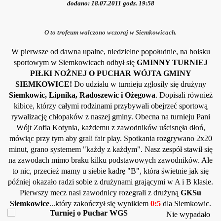
dodano: 18.07.2011 godz. 19:58
O to trofeum walczono wczoraj w Siemkowicach.
W pierwsze od dawna upalne, niedzielne popołudnie, na boisku
sportowym w Siemkowicach odbył się
GMINNY TURNIEJ
PIŁKI NOŻNEJ O PUCHAR WÓJTA GMINY
SIEMKOWICE!
Do udziału w turnieju zgłosiły się drużyny
Siemkowic, Lipnika, Radoszewic i Ożegowa
. Dopisali również
kibice, którzy całymi rodzinami przybywali obejrzeć sportową
rywalizację chłopaków z naszej gminy. Obecna na turnieju Pani
Wójt Zofia Kotynia, każdemu z zawodników uścisnęła dłoń,
mówiąc przy tym aby grali fair play. Spotkania rozgrywano 2x20
minut, grano systemem "każdy z każdym". Nasz zespół stawił się
na zawodach mimo braku kilku podstawowych zawodników. Ale
to nic, przecież mamy u siebie kadrę "B", która świetnie jak się
później okazało radzi sobie z drużynami grającymi w A i B klasie.
Pierwszy mecz nasi zawodnicy rozegrali z drużyną
GKSu
Siemkowice
...który zakończył się wynikiem
0:5
dla Siemkowic.
Nie wypadało