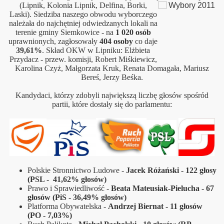
(Lipnik, Kolonia Lipnik, Delfina, Borki,
Laski)
. Siedziba naszego obwodu wyborczego
należała do najchętniej odwiedzanych lokali na
terenie gminy Siemkowice - na
1 020 osób
upraw
nionych, zagłosowały
404 osoby
co daje
3
9,61%
.
Skład OKW w Lipniku: Elżbieta
Przydacz - przew.
komisji, Robert Miśkiewicz,
Karolina Czyż, Małgorzata Kruk, Renata Domagała, Mariusz
Bereś, Jerzy Beśka.
Kandydaci, którzy zdobyli największą liczbę głosów spośród
partii, które dostały się do parlamentu:
Polskie Stronnictwo Ludowe -
Jacek Różański - 122 głosy
(PSL - 41,62% głosów)
Prawo i Sprawiedliwość -
Beata Mateusiak-Pielucha - 67
głosów (PiS - 36,49% głosów)
Platforma Obywatelska -
Andrzej Biernat - 11 głosów
(PO - 7,03%)