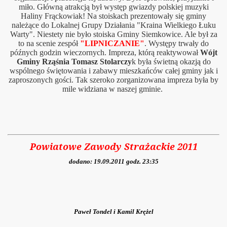
miło. Główną atrakcją był występ gwiazdy polskiej muzyki
Haliny Frąckowiak! Na stoiskach prezentowały się gminy
należące do Lokalnej Grupy Działania "Kraina Wielkiego Łuku
Warty". Niestety nie było stoiska Gminy Siemkowice. Ale był za
to na scenie zespół
"LIPNICZANIE"
. Występy trwały do
późnych godzin wieczornych. Impreza, którą reaktywował
Wójt
Gminy Rząśnia Tomasz Stolarczy
k była świetną okazją do
wspólnego świętowania i zabawy mieszkańców całej gminy jak i
zaproszonych gości. Tak szeroko zorganizowana impreza była by
mile widziana w naszej gminie.
Powiatowe Zawody Strażackie 2011
dodano: 19.09.2011 godz. 23:35
Paweł Tondel i Kamil Krężel