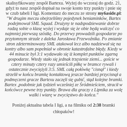
skalisyfikowany zespół Bartexu. Wyżej do wczoraj do godz. 21,
gdyż to nasz zespół dopisał na swoje konto
trzy punkty
i pnie się
w czub tabeli I ligi. Komentarz do meczu ze strony
my6aside.pl
:
"W drugim meczu obejrzeliśmy pojedynek beniaminków, Bartex
podejmował SML Squad. Drużyny te nadspodziewanie dobrze
radzą sobie o klasę wyżej i wydaje się że obie będą walczyć co
najmniej pierwszą szóstkę. Do przerwy prowadzili gospodarze po
przytomnym strzale z daleka Jarosława Przewoźnika. Po zmianie
stron zdeterminowany SML atakował lecz albo nadziewał się na
kontry albo sam popełniał w obronie katastrofalne błędy. Kiedy w
44 minucie był 3:1 wydawało się iż komplet punktów zgarną
gospodarze. Wtedy stało się jednak trzęsienie ziemi... goście w
cztery minuty cztery razy umieścili piłkę w bramce rywali i
ostatecznie zwyciężyli 3:5. SML całą połówkę "cisnął" i kiedy
strzelił w końcu bramkę kontaktową jeszcze bardziej przycisnął a
podmęczeni gracze Bartexu zaczęli się gubić, stąd kolejne bramki.
Bartex ,podobnie jak tydzień wcześniej ze Śródmieściem, stracił w
końcówce pewne trzy punkty. Brawa dla graczy z Lipnika za wolę
walki i wiarę w zwycięstwo do końca."
Poniżej aktualna tabela I ligi, a na filmiku od
2:38
bramki
chłopaków!