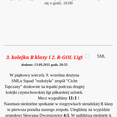
się o godz. 16:00
3. kolejka B klasy i 2. R-GOL Ligi
dodano: 13.09.2011 godz. 20:55
W piątkowy wieczór, 9. września drużyna
SMLu Squad "rozłożyła" zespół "Ciche
Tapczany" dosłownie na łopatki podczas dr
ugiej
kolejki cz
ęstochowskiej ligi piłkarskiej szóstek.
1
1:1
Mecz wygraliśmy
!
Naomiast niedzielne spotkanie w rozgrywkach sieradzkiej B klasy
to pierwsza porażka naszego zespołu. Ulegliśm
y na wyjeździe
zespołowi Słowiana Dworszowice
4:3
. W najbliższą niedzielę tj.