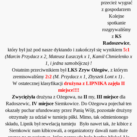
przecież wygrać
z gospodarzem
Kolejne
spotkanie
rozgrywaliśmy
z
KS
Radoszewice
,
który był już pod nasze dyktando i zakończył się wynikiem
5:1
(Marcin Przydacz x 2, Mateusz Łuszczyk x 1, Kamil Chmielenko x
1, i jedna samobójcza) !
Ostatnim przeciwnikiem był
LKS Zryw Ożegów
, z którym
zremisowaliśmy
2:2
(M. Przydacz x 1, Zbyszek Lont x 1)
.
W ostatecznej klasyfikacji
drużyna z LIPNIKA zajęła II
miejsce!!!!
Zwyciężyła
drużyna z Ożegowa, na
II
my,
III miejsce
dla
Radoszewic,
IV miejsce
Siemkowice. Do Ożegowa pojechał ten
okazały puchar ufundowany przez Panią Wójt, pozostałe drużyny
otrzymały za udział w turnieju piłki. Mimo, tak odmienionego
składu, Lipnik był rewelacją turnieju
Było nawet tak, że kibice z
Siemkowic nam kibicowali, a organizatorzy dawali nam duże