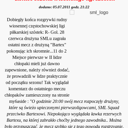
dodano: 05.07.2011 godz. 21:22
Dobiegły końca rozgrywki rudny
wiosennej częstochowskiej ligi
piłkarskiej szóstek: R- Gol. 28
czerwca drużyna SMLu zagrała
ostatni mecz z drużyną "Bartex"
pokonując ich skromnie...11 do 2
Miejsce pierwsze w II lidze
chłopaki mieli już dawno
zapewnione, należy również dodać,
że prowadzili w lidze praktycznie
od początku sezonu! Tak wyglądał
komentarz do ostatniego meczu
chłopaków zamieszczony na stronie
my6asid
e :
"O godzinie 20:00 swój mecz rozpoczęły drużyny,
które są świeżo upieczonymi pierwszoligowcami, SML Squad
przeciwko Bartexowi. Niepokojąco wyglądała ławka rezerwych
Bartexu, na której zabrakło choćby jednego zawodnika.. Można
było przypuszczać, że mecz szybko się z tego powodu rozstrzygnie.