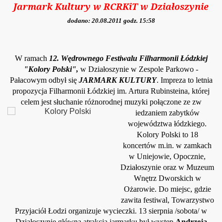
Jarmark Kultury w RCRKiT w Działoszynie
dodano: 20.08.2011 godz. 15:58
W ramach
12. Wędrowne
go Festiwalu Filharmonii Łódzkiej
"Kolory Polski"
,
w Działoszynie w Zespole Parkowo -
Pałacowym odbył się
JARMARK KULTURY
. Impreza to letnia
propozycja Filharmonii Łódzkiej im. Artura Rubinsteina, której
celem jest słuchanie różnorodnej muzyki połączone ze zw
iedzaniem zabytków
województwa łódzkiego.
Kolory Polski to 18
koncertów m.in. w zamkach
w Uniejowie, Opocznie,
Działoszynie oraz w Muzeum
Wnętrz Dworskich w
Ożarowie. Do miejsc, gdzie
zawita festiwal, Towarzystwo
Przyjaciół Łodzi
organizuje wycieczki
. 13 s
ierpnia /sobota/ w
Działoszynie główną atrakcją jarmarku był występ
Andrzeja