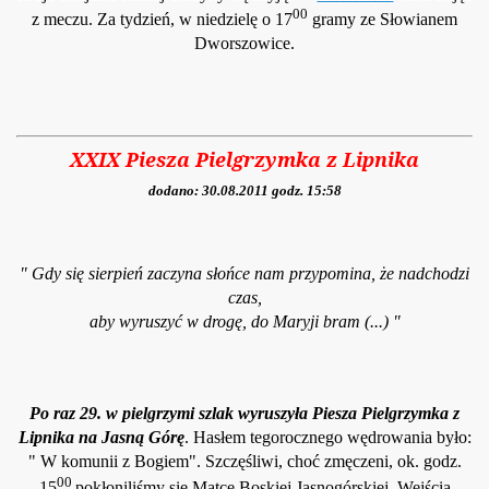
00
z meczu. Za tydzień, w niedzielę o 17
gramy ze Słowianem
Dworszowice.
XXIX Piesza Pielgrzymka z Lipnika
dodano: 30.08.2011 godz. 15:58
" Gdy się sierpień zaczyna słońce nam przypomina, że nadchodzi
czas,
aby wyruszyć w drogę, do Maryji bram (...) "
Po raz 29. w pielgrzymi szlak wyruszyła Piesza Pielgrzymka z
Lipnika na Jasną Gó
rę
.
Hasłem tegorocznego wędrowania było:
" W komunii z Bogiem". Szczęśliwi, choć zmęczeni, ok. godz.
00
15
pokło
niliśmy się Ma
tce Boski
ej Jasnogórskiej. Wejścia