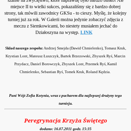
szanse na zwycięstwo, które naprawdę było bardzo blisko! Ale
miejsce II to wielki sukces, pokazaliśmy się z bardzo dobrej
strony, tak mówili zawodnicy GKSu
- to cieszy.
Myślę, że kolejny
turniej już za rok. W Galerii można jedynie zobaczyć zdjęcia z
meczu z Siemkowicami, bo niestety musiałem jechać do
Działoszyna na występ.
LINK
Skład naszego zespołu:
Andrzej Smejda (Dawid Chmielenko), Tomasz Kruk,
Krystian Lont, Mateusz Łuszczyk, Bartek Brzezowski, Zbyszek Ryś, Marcin
Przydacz, Daniel Borowczyk, Zbyszek Lont, Przemek Ryś, Kamil
Chmielenko, Sebastian Ryś, Tomek Kruk, Roland Kędzia.
Pani Wójt Zofia Kotynia, wraz z pucharem dla najlepszej drużyny tego
turnieju.
Peregrynacja Krzyża Świętego
dodano: 16.07.2011 godz. 15:35