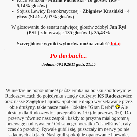
Ruch Palikota -
Michał Pacholski - 10 głosów (RP -
5,14% głosów)
Sojusz Lewicy Demokratycznej -
Zbigniew Krasiński - 4
głosy (SLD - 2,97% głosów)
W głosowaniu do senatu najwięcej głosów zdobył
Jan Ryś
(PSL)
zdobywając
135 głosów tj. 35,43%
Szczegółowe wyniki wyborów można znaleść
tutaj
Po derbach...
dodano: 09.10.2011 godz. 21:55
W niedzielne popołudnie 9 października na boisku sportowym w
Radoszewicach do pojedynku stanęły drużyny:
KS Radoszewice
rzanie!
oraz nasze
Zagłębie Lipnik
. Spotkanie długo wyczekiwane przez
obie drużyny, takie nasze małe - lokalne "Gran Derbi"
Ale
ej
niestety dla Radoszewic...przegraliśmy 1:0 (do przerwy 0:0). Do
przerwy również nasz zespół i każdy to przyzna miał ogromną
arnicze 2012
przewagę nad rywalem! Od samego początku "cisnęliśmy", cały
czas do przodu;). Rywale gubili się, puszczały im
nerwy po nie
składnych akcjach. Nasi grali spokojnie opanowan
ie i pewnie,