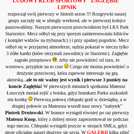
LUDOWY KLUB SPORTOWY "ZAGŁĘBIE"
LIPNIK
rozpoczął swój pierwszy w historii sezon !!! Rozgrywki naszej
grupy zaczęły się w ubiegły weekend, ale w pierwszej kolejce
pauzowaliśmy. Naszym pierwszym przeciwnikiem był LKS Park
Starzenice. Mecz odbył się przy sporym zainteresowaniu kibiców
( komplet widzów na trybunach:) ) i przy upalnej pogodzie. Mecz
odbył się w przyjaznej atmosferze, sędzia pokazał w meczu tylko
3 żółte kartki (które otrzymali zawodnicy ze Starzenic). Zagłębie
zagrało przepisowo
, żeby nie powiedzieć od razu, że
wzorowo, przyjdzie na to czas
Czego nie można powiedzieć o
drużynie przeciwnej, która zapewne interesuje się grą
aktorską...
ale to nic ważny jest wynik i pierwsze 3 punkty na
koncie Zagłębia!
W pierwszych minutach spotkania Mateusz
Łuszczyk musiał zejść z boiska, gdyż bramkarz Parku uszkodził
mu kostkę
Pierwszą połowę chłopaki grali w dziesiątkę, a w
drugiej połowie za Mateusza wszedł nasz nowy "nabytek"
Piotrek Drutowski
. W bramce wystąpił również po raz pierwszy
Mateusz Knop
, który z dobrej strony zaprezentował sie podczas
tego meczu. Chłopaki wystąpili jeszcze w strojach SMLu, gdyż
stroje oficjalne naszej drużyny się szyją.
W
GALERII
kilka zdjęć