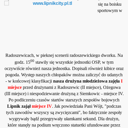
się na boisku
sportowym w
Radoszewicach, w pieknej scenerii radoszewickiego dworku. Na
00
godz. 15
stawily się wszystkie jednostki OSP, w tym
oczywiście
również nasza jednostka. Dopisali również kibice oraz
pogoda. Występ naszych chłopaków można zaliczyć do udanych
- w końcowej klasyfikacji
nasza drużyna młodzieżowa zajęła
I
miejsce
przed drużynami z Radoszewic (II miejsce), Ożegowa
(III miejsce) i niespodziewanie drużyną z Siemkowic - miejsce IV.
Po podliczeniu czasów startów starszych zespołów bojowych
Lipnik zajął
miejsce IV
.
Jak powiedziała Pani Wójt, "podczas
tych zawodów wszyscy są zwycięzcami", bo faktycznie zespoły
wygrywały bądź przegrywały ułamkami sekund. Dla drużyn,
które stanęły na podium wręczono statuetki ufundowane przez