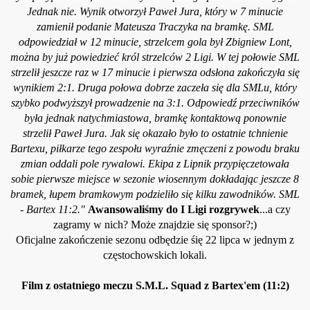
Jednak nie. Wynik otworzył Paweł Jura, który w 7 minucie
zamienił podanie Mateusza Traczyka na bramkę. SML
odpowiedział w 12 minucie, strzelcem gola był Zbigniew Lont,
można by już powiedzieć król strzelców 2 Ligi. W tej połowie SML
strzelił jeszcze raz w 17 minucie i pierwsza odsłona zakończyła się
wynikiem 2:1. Druga połowa dobrze zaczeła się dla SMLu, który
szybko podwyższył prowadzenie na 3:1. Odpowiedź przeciwników
była jednak natychmiastowa, bramkę kontaktową ponownie
strzelił Paweł Jura. Jak się okazało było to ostatnie tchnienie
Bartexu, piłkarze tego zespołu wyraźnie zmęczeni z powodu braku
zmian oddali pole rywalowi. Ekipa z Lipnik przypięczetowała
sobie pierwsze miejsce w sezonie wiosennym dokładając jeszcze 8
bramek, łupem bramkowym podzieliło się kilku zawodników. SML
- Bartex 11:2."
Awansowaliśmy do I Ligi rozgrywek
...a czy
zagramy w nich? Może znajdzie się sponsor?;)
Oficjalne zakończenie sezonu odbędzie śię 22 lipca w jednym z
częstochowskich lokali.
Film z ostatniego meczu S.M.L. Squad z Bartex'em (11:2)