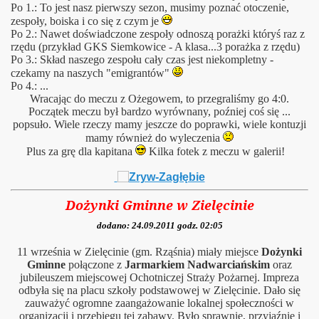
Po 1.: To jest nasz pierwszy sezon, musimy poznać otoczenie,
zespoły, boiska i co się z czym je
Po 2.: Nawet doświadczone zespoły odnoszą porażki któryś raz z
rzędu (przykład GKS Siemkowice - A klasa...3 porażka z rzędu)
Po 3.: Skład naszego zespołu cały czas jest niekompletny -
czekamy na naszych "emigrantów"
Po 4.: ...
Wracając do meczu z Ożegowem, to przegraliśmy go 4:0.
Początek meczu był bardzo wyrównany, poźniej coś się ...
popsuło. Wiele rzeczy mamy jeszcze do poprawki, wiele kontuzji
mamy również do wyleczenia
Plus za grę dla kapitana
Kilka fotek z meczu w galerii!
Dożynki Gminne w Zielę
cinie
dodano: 24.09.2011 godz. 02:05
11 września w Zielęcinie (gm. Rząśnia) miały miejsce
Dożynki
Gminne
połączone z
Jarmarkiem Nadwarciańskim
oraz
jubileuszem miejscowej Ochotniczej Straży Pożarnej. Impreza
odbyła się na placu szkoły podstawowej w Zielęcinie. Dało się
zauważyć ogromne zaangażowanie lokalnej społeczności w
organizacji i przebiegu tej zabawy. Było sprawnie, przyjaźnie i