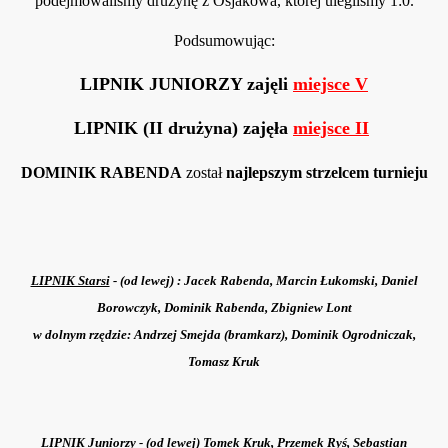
podejmowaliśmy drużynę z Osjakowa, której ulegliśmy 1:0.
Podsumowując:
LIPNIK JUNIORZY zajęli
miejsce V
LIPNIK (II drużyna) zajęła
miejsce II
DOMINIK RABENDA
został
najlepszym strzelcem turnieju
LIPNIK Starsi
- (od lewej) : Jacek Rabenda, Marcin Łukomski, Daniel
Borowczyk, Dominik Rabenda, Zbigniew Lont
w dolnym rzędzie: Andrzej Smejda (bramkarz), Dominik Ogrodniczak,
Tomasz Kruk
LIPNIK Juniorzy
- (od lewej) Tomek Kruk, Przemek Ryś, Sebastian