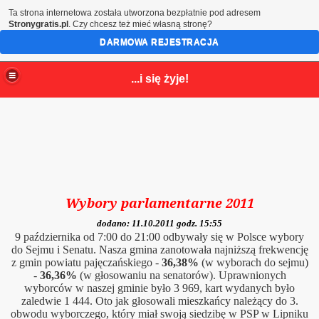
Ta strona internetowa została utworzona bezpłatnie pod adresem
Stronygratis.pl
. Czy chcesz też mieć własną stronę?
DARMOWA REJESTRACJA
...i się żyje!
Wybory parlamentarne 2011
dodano: 11.10.2011 godz. 15:55
9 października od 7:00 do 21:00 odbywały się w Polsce wybory
do Sejmu i Senatu. Nasza gmina zanotowała najniższą frekwencję
z gmin powiatu pajęczańskiego -
36,38%
(
w wyborach do sejmu)
-
36,36%
(w głosowaniu na senatorów)
. Uprawnionych
wyborców w naszej gminie było 3
969, kart wydanych było
zaledwie 1 444.
Oto jak głosowali mieszkańcy należący do 3.
obwodu wyborczego, który miał swoją siedzibę w PSP w Lipniku