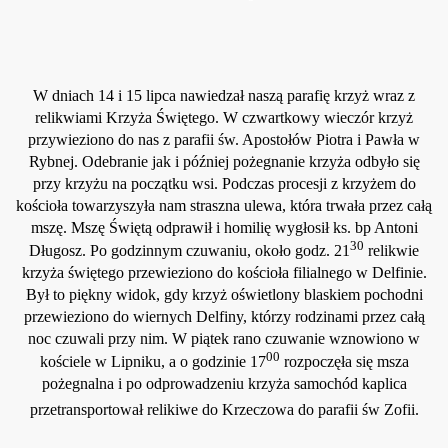
W dniach 14 i 15 lipca nawiedzał naszą parafię krzyż wraz z
relikwiami Krzyża Świętego. W czwartkowy wieczór krzyż
przywieziono do nas z parafii św. Apostołów Piotra i Pawła w
Rybnej. Odebranie jak i później pożegnanie krzyża odbyło się
przy krzyżu na początku wsi. Podczas procesji z krzyżem do
kościoła towarzyszyła nam straszna ulewa, która trwała przez całą
mszę. Mszę Świętą odprawił i homilię wygłosił ks. bp Antoni
30
Długosz. Po godzinnym czuwaniu, około godz. 21
relikwie
krzyża świętego przewieziono do kościoła filialnego w Delfinie.
Był to piękny widok, gdy krzyż oświetlony blaskiem pochodni
przewieziono do wiernych Delfiny, którzy rodzinami przez całą
noc czuwali przy nim. W piątek rano czuwanie wznowiono w
00
kościele w Lipniku, a o godzinie 17
rozpoczęła się msza
pożegnalna i po odprowadzeniu krzyża samochód kaplica
przetransportował relikiwe do Krzeczowa do parafii św Zofii.