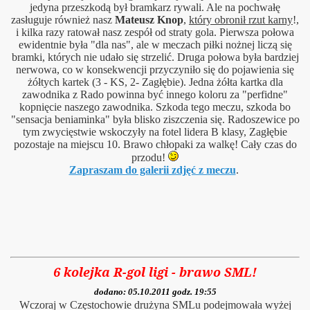
jedyna przeszkodą był bramkarz rywali. Ale na pochwałę
zasługuje również nasz
Mateusz Knop
,
który obronił rzut karny
!,
ka 2012!
i kilka razy ratował nasz zespół od straty gola. Pierwsza połowa
ewidentnie była "dla nas", ale w meczach piłki nożnej liczą się
ogi na "pod bór"
bramki, których nie udało się strzelić. Druga połowa była bardziej
nerwowa, co w konsekwencji przyczyniło się do pojawienia się
żółtych kartek (3 - KS, 2- Zagłębie). Jedna żółta kartka dla
zawodnika z Rado powinna być innego koloru za "perfidne"
kopnięcie naszego zawodnika. Szkoda tego meczu, szkoda bo
"sensacja beniaminka" była blisko ziszczenia się. Radoszewice po
tym zwycięstwie wskoczyły na fotel lidera B klasy, Zagłębie
w Gminie Siemkowice A.D. 2013
pozostaje na miejscu 10. Brawo chłopaki za walkę! Cały czas do
przodu!
Zapraszam do galerii zdjęć z meczu
.
arnicze 2014
6 kolejka R-gol ligi - brawo SML!
DOWYCH!
dodano: 05.10.2011 godz. 19:55
Wczoraj w Częstochowie drużyna SMLu podejmowała wyżej