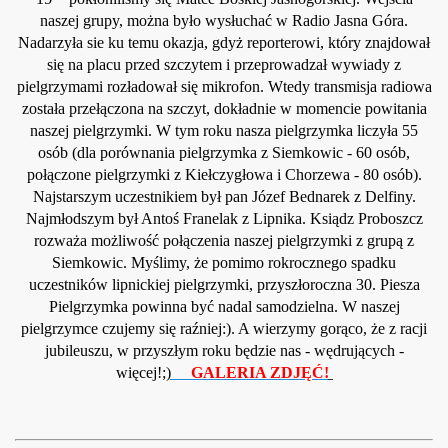
naszej grupy, można było wysłuchać w Radio Jasna Góra.
Nadarzyła sie ku temu okazja, gdyż reporterowi, który znajdo
wał
się na
placu przed szczytem i przeprowadzał wywiady z
pielgrzymami rozładował się mikrofon. Wtedy transmisja radiowa
została przełączona na szcz
yt, dokładnie w momencie powitania
naszej pielgrzymki. W tym
roku nasza pielgrzymka liczyła 55
osób (dla porównania pielgrzym
ka
z Siemkowic - 60 osób,
połączone pielgrzymki z Kiełczygłowa i Chorzewa - 80
osób).
Najstarszym uczestnikiem był pan Józef Bednarek z Delfiny.
Najmłodszym był Antoś Franelak z Lipnika. Ksiądz Proboszcz
rozważa możliwość połączenia naszej pielgrzymki z grupą z
Siemkowic. Myślimy, że pomimo rokrocznego spadku
uczestników lipnickiej pielgrzymki, przyszłoroczna 30. Piesza
Pielgrzymka powinna być nadal samodzielna. W naszej
pielgrzymce czujemy się raźniej:). A wierzymy gorąco, że z racji
jubileuszu, w przyszłym roku będzie nas - wędrujących -
więcej!;)
GALERIA ZDJĘĆ!