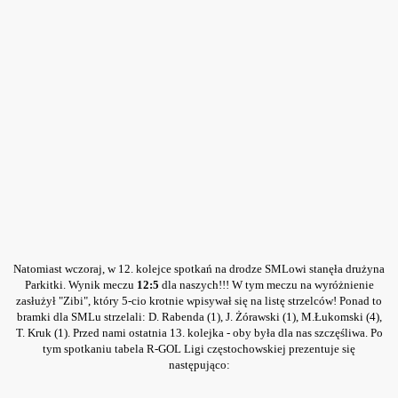
skiego
 Siemkowice 2012
ch
Natomiast wczoraj, w 12. kolejce spotkań na drodze SMLowi stanęła drużyna
Parkitki. Wynik meczu
12:5
dla naszych!!! W tym meczu na wyróżnienie
zasłużył "Zibi", który 5-cio krotnie wpisywał się na listę strzelców! Ponad to
bramki dla SMLu strzelali: D. Rabenda (1), J. Żórawski (1), M.Łukomski (4),
T. Kruk (1). Przed nami ostatnia 13. kolejka - oby była dla nas szczęśliwa. Po
tym spotkaniu tabela R-GOL Ligi częstochowskiej prezentuje się
następująco: