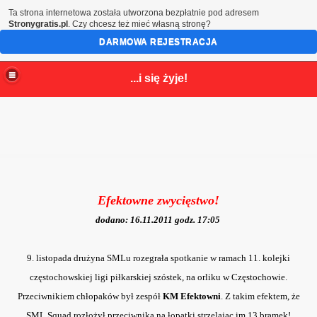
Ta strona internetowa została utworzona bezpłatnie pod adresem
Stronygratis.pl
. Czy chcesz też mieć własną stronę?
DARMOWA REJESTRACJA
...i się żyje!
Efektowne zwycięstwo!
dodano: 16.11.2011 godz. 17:05
9. listopada drużyna SMLu rozegrała spotkanie w ramach 11. kolejki
częstochowskiej ligi piłkarskiej szóstek, na orliku w Częstochowie.
Przeciwnikiem chłopaków był zespół
KM Efektowni
. Z takim efektem, że
SML Squad rozłożył przeciwnika na łopatki strzelając im 13 bramek!