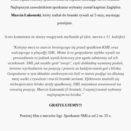
Najlepszym zawodnikiem spotkania wybrany został kapitan Zagłębia
Marcin Łukomski
, który trafiał do bramki rywali aż 5 razy, asystując
potrójnie.
A oto komentarz ze strony rozgrywek my6aside.pl (dot. meczu z 11. kolejki) :
"Kolejny mecz to starcie broniącego się przed spadkiem KME oraz
walczącego o playoffy SML. Mimo iż to gospodarze szybko wyszli na
prowadzenie to jednak wynik końcowy jest zgoła odmienny od ich
oczekiwań. SML jak zwykle grał "swoje", czyli dokładną wymianę podań,
świetne wychodzenie na pozycję i prawie za każdym razem gol z bliska.
Gospodarze w tym składzie osobowym nie byli w stanie podjąć na dłuższą
metę walki z rywalem i tracili bramki seriami. Efektowni znaleźli się
niebezpiecznie blisko strefy spadkowej, SML natomiast awansowal na
czwartą pozycję. Marcin Łukomski (5 bramek, 3 asysty) został wybrany
najlepszym na boisku."
GRATULUJEMY!!!
czyli 15. kolejka B klasy
Poniżej film z meczów ligi. Spotkanie SMLu od 2 m. 35 s.