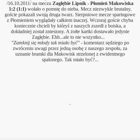
/16.10.2011/ na meczu
Zagłębie Lipnik - Płomień Makowiska
1:2 (1:1)
wołało o pomstę do nieba. Mecz niezwykle brutalny,
goście pokazali swoją druga twarz. Sierpniowe mecze sparingowe
z Płomieniem wyglądały całkiem inaczej. Wczoraj goście chyba
koniecznie chcieli by któryś z naszych zszedł z boiska, a
dokładniej został zniesiony. A żołte kartki dostawało jedynie
Zagłębie. Ehh...ale to nie wszystko...
"Zamknij się młody tak miało być"
- komentarz sędziego po
zwróceniu uwagi przez jedną osobę z naszego zespołu, za
uznanie bramki dla Makowisk strzelonej z ewidentnego
spalonego. Tak miało być?...
czyli 15. kolejka B klasy