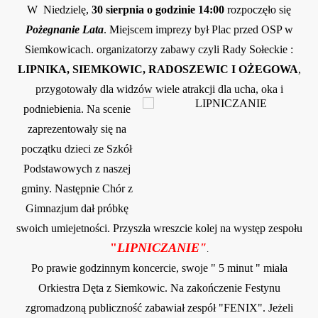
W Niedzielę,
30 sierpnia o godzinie 14:00
rozpoczęło się
Pożegnanie Lata
. Miejscem imprezy był Plac przed OSP w
Siemkowicach. organizatorzy zabawy czyli Rady Sołeckie :
LIPNIKA, SIEMKOWIC, RADOSZEWIC I OŻEGOWA
,
przygotowały dla widzów wiele atrakcji dla ucha, oka i
podniebienia.
Na scenie
zaprezentowały się na
początku dzieci ze Szkół
Podstawowych z naszej
gminy. Następnie Chór z
Gimnazjum
dał próbkę
swoich umiejetności.
Przyszła wreszcie kolej na występ ze
sp
ołu
"
LIPNICZANIE"
.
Po prawi
e godzinnym koncercie, swoje " 5 minut "
m
iała
Orkiestra Dęta z Siemkowic. Na zakończenie Festynu
zgromadzoną p
ubliczno
ść zabawiał ze
spół "FENIX". Jeżeli