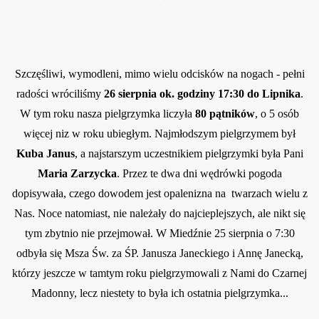
Szczęśliwi, wymodleni, mimo wielu odcisków na nogach - pełni
radości wróciliśmy
26 sierpnia ok. godziny 17:30 do Lipnika
.
W tym roku nasza pielgrzymka liczyła
80 pątników
, o 5 osób
więcej niz w roku ubiegłym. Najmłodszym pielgrzymem był
Kuba Janus
, a najstarszym uczestnikiem pielgrzymki była Pani
Maria Zarzycka
. Przez te dwa dni wędrówki pogoda
dopisywała, czego dowodem jest opalenizna na twarzach wielu z
Nas. Noce natomiast, nie należały do najcieplejszych, ale nikt się
tym zbytnio nie przejmował. W Miedźnie 25 sierpnia o 7:30
odbyła się Msza Św. za ŚP. Janusza Janeckiego i Annę Janecką,
którzy jeszcze w tamtym roku pielgrzymowali z Nami do Czarnej
Madonny, lecz niestety to była ich ostatnia pielgrzymka...