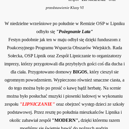
przedstawienie Klasy VI
W niedzielne wrześniowe po południe w Remizie OSP w Lipniku
odbyło się
"Pożegnanie Lata"
Festyn podobnie jak ten w maju odbył się dzięki funduszom z
Poakcesyjnego Programu Wsparcia Obszarów Wiejskich. Rada
Sołecka, OSP Lipnik oraz Zespół Lipniczanie to organizatorzy
imprezy, którzy przygotowali dla przybyłych gości coś dla ducha i
dla ciała. Przygotowano domowy
BIGOS
, który cieszył sie
ogromnym powodzeniem. Wypieczono również smaczne ciasta, a
do tego można było po prosić o kawę bądź herbatę. Na scenie
można było posłuchać muzyki i piosenki ludowej w wykonaniu
zespołu
"LIPNICZANIE"
oraz obejrzeć występ dzieci ze szkoły
podstawowej. Przez resztę po południa mieszkańców Lipnika i
okolic zabawiał zespół
"MODERN",
dzięki któremu razem
mogliśmy się świetnie bawić do poźnych godzin.