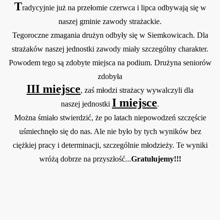
T
radycyjnie już na przełomie czerwca i lipca odbywają się w
naszej gm
ini
e
z
awody str
a
ż
ackie.
Tegoroczne zmagania drużyn odbyły się w Siemkowicach. Dla
strażaków nas
zej jednostki za
wody miały szczególny charakter.
Powodem tego są zdobyte miejsca
na podium.
Drużyna seniorów
zdobyła
III miejsce
, zaś młodzi strażacy wywalczyli dla
I miejsce
naszej jednostk
i
.
Można śmiało stwierdzić, że po latach niepowodzeń szczęście
uśmiechnęło się do nas. Ale nie było by tych wyników bez
ciężkiej pracy i determinacji, szczególnie młodzieży. Te wyni
ki
wróżą dobrze na
przyszłość...
Gratulujemy!!!