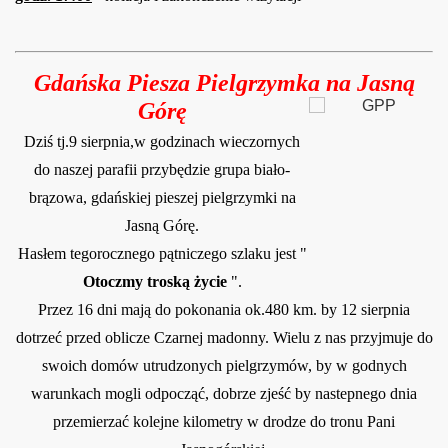
Gdańska Piesza Pielgrzymka na Jasną
Górę
Dziś tj.9 sierpnia,w godzinach wieczornych
do naszej parafii przybędzie grupa b
iało-
brąz
ow
a, gda
ń
skiej pieszej
pielgrzymki na
Jasną Górę.
Hasłem tegorocznego pątniczego szlaku jest "
Otoczmy trosk
ą ży
cie
".
Przez 16 dni mają do pokonania ok.480 km. by 12 sierpnia
dotrzeć przed oblicze Czarnej madonny. Wielu z nas przyjmuje do
swoich domów
utrudzonych pielgrzymów, by w godnych
warunkach mogli odpocząć, dobrze zjeść by nastep
nego dnia
przemierzać kolejne kilometry w drodze do tronu Pani