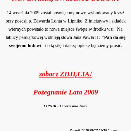
14 września 2009 został poświęcony nowo wybudowany krzyż
przy posesji
p
. E
dwarda Lonta w Lipniku. Z inicjatywy i składek
wiernych powstało to nowe miejsce święte w środku wsi.
Na
tablicy
pamiątkowej widnieją
słowa Jana Pawła II :
"Pan da siłę
swojemu ludowi"
i o tą siłę i dalszą opiekę będziemy prosić.
zobacz ZDJĘCIA!
Pożegnanie Lata 2009
LIPNIK - 13 września 2009
Zespół
"LIPNICZANIE"
oraz