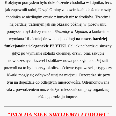
Kolejnym pomysłem było dokończenie chodnika w Lipniku, lecz
ka 2012!
jak zapewnili radni, Urząd Gminy zapowiedział położenie reszty
chodnika w niedługim czasie z innych niż te środków. Trzecim i
ogi na "pod bór"
najbardziej trafionym jak się okazało później w głosowaniu
pomysłem był dalszy remont
Strażnicy w Lipniku
, a konkretnie
wymiana 16 - letniej drewnianej podłogi
na nowe, bardziej
funkcjonalne i eleganckie PŁYTKI
. Cel jak najbardziej słuszny
w Gminie Siemkowice A.D. 2013
gdyż po wymianie stolarki okiennej, drzwi, oraz zakupie
nowoczesnych krzeseł i stolików nowa podłoga na dużej sali
pozwoli na to by imprezy okolicznościowe typu wesela, stypy czy
18-stki mogły się odbywać tutaj na miejscu. Oszczędza się przy
arnicze 2014
tym na dojeździe do odległych miejscowości. Odremontowana
sala z powodzeniem może służyć mieszkańcom przy organizacji
różnego rodzaju imprez.
DOWYCH!
"PAN DA SIŁĘ SWOJEMU LUDO
WI"