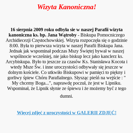
Wizyta Kanoniczna!
16 sierpnia 2009 roku odbyła sie w naszej Parafii wizyta
kanoniczna ks. bp. Jana Wątroby
- Biskupa Pomocniczego
Archidiecezji Częstochowskiej. Wizyta rozpoczęła się o godzinie
8:00. Była to pierwsza wizyta w naszej Parafii Biskupa Jana.
Jednak jak wspominał podczas Mszy Świętej bywał w naszej
wspólnocie wcześniej, nie jako biskup lecz jako kanclerz ks.
Arcybiskupa. Było to jeszcze za czasów Ks. Stanisława Kocota i
wtedy Msze Św. i inne uroczystości odbywały się jeszcze w
dolnym kościele. Co utkwiło Biskupowi w pamięci to piękny i
gorliwy śpiew Chóru Parafialnego. Słysząc pieśń na wejście : "
My chcemy Boga...", naprawdę poczuł, że jest w Lipniku.
Wspominał, że Lipnik słynie ze śpiewu i że możemy być z tego
dumni.
Więcej zdjęć z uroczystości w GALERII ZDJĘĆ!