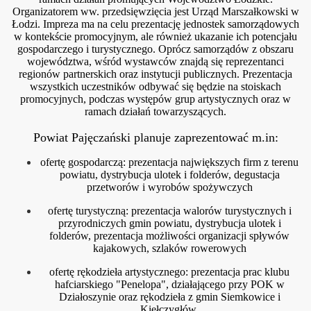
Organizatorem ww. przedsięwzięcia jest Urząd Marszałkowski w
Łodzi. Impreza ma na celu prezentację jednostek samorządowych
w kontekście promocyjnym, ale również ukazanie ich potencjału
gospodarczego i turystycznego. Oprócz samorządów z obszaru
województwa, wśród wystawców znajdą się reprezentanci
regionów partnerskich oraz instytucji publicznych. Prezentacja
wszystkich uczestników odbywać się będzie na stoiskach
promocyjnych, podczas występów grup artystycznych oraz w
ramach działań towarzyszących.
Powiat Pajęczański planuje zaprezentować m.in:
ofertę gospodarczą: prezentacja największych firm z terenu
powiatu, dystrybucja ulotek i folderów, degustacja
przetworów i wyrobów spożywczych
ofertę turystyczną: prezentacja walorów turystycznych i
przyrodniczych gmin powiatu, dystrybucja ulotek i
folderów, prezentacja możliwości organizacji spływów
kajakowych, szlaków rowerowych
ofertę rękodzieła artystycznego: prezentacja prac klubu
hafciarskiego "Penelopa", działającego przy POK w
Działoszynie oraz rękodzieła z gmin Siemkowice i
Kiełczygłów.