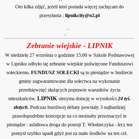
Oto kilka zdjęć, jeżeli ktoś posiada więcej zachęcam do
przesyłania :
lipnikcity@o2.pl
Zebranie wiejskie - LIPNIK
W niedzielę 27 września o godzinie 15:00 w Szkole Podstawowej
w Lipniku odbyło się zebranie wiejskie poświęcone Funduszowi
sołeckiemu.
FUNDUSZ SOŁECKI
są to pieniądze w budżecie
gminy zagwarantowane dla sołectwa na wykonanie
przedsięwzięć służących poprawie warunków życia
rzanie!
LIPNIK
mieszkańców.
otrzyma dotację w wysokości
24 tyś.
złotych
. Podczas burzliwej debaty powstały 3 najbardziej
ej
prawdopodobne koncepcje na co możnaby przeznaczyć te
arnicze 2012
pieniądze : asfaltowa droga do posesji T. Włodarczyka - lecz ten
pomysł szybko upadł gdyż jest za mało środków na ten cel.