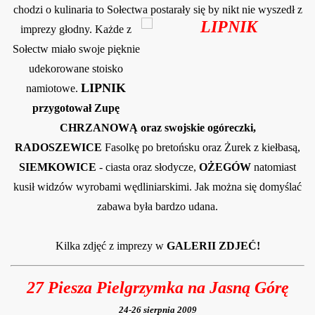
chodzi o kulinaria to Sołectwa post
arały się by nikt nie wyszedł z
imprezy głod
ny
. Każde z
Sołectw miało swoje
pię
knie
udekorowane stoisko
LIP
NIK
namiotowe.
przygotował Zupę
CHRZANOWĄ oraz swojskie ogóreczki,
RADOSZEWICE
Fasolkę po bretońsku oraz Żurek z kiełbasą,
SIEMKOWICE
- ciasta oraz słodycze,
OŻEGÓW
natomiast
kusił widzów wyrobami wędliniarskimi. Jak można się domyślać
zabawa była bardzo udana.
Kilka zdjęć z imprezy w
GALERII ZDJEĆ!
27 Piesza Pielgrzymka na Jasną Górę
24-26 sierpnia 2009