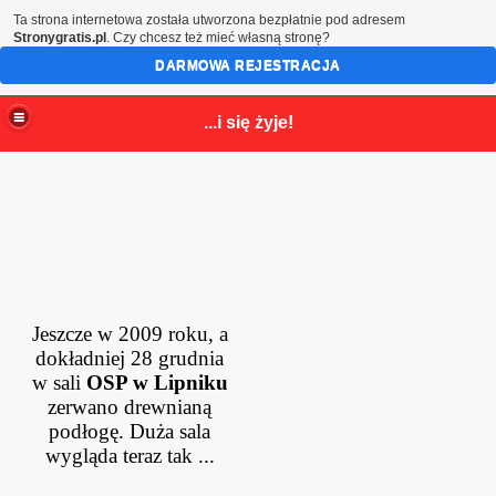
Ta strona internetowa została utworzona bezpłatnie pod adresem
Stronygratis.pl
. Czy chcesz też mieć własną stronę?
DARMOWA REJESTRACJA
...i się żyje!
Jeszcze w 2009 roku, a
dokładniej 28 grud
nia
w sali
OSP w Lipniku
zerwano drewnianą
po
dłogę. Duża sala
wygląda teraz tak ...