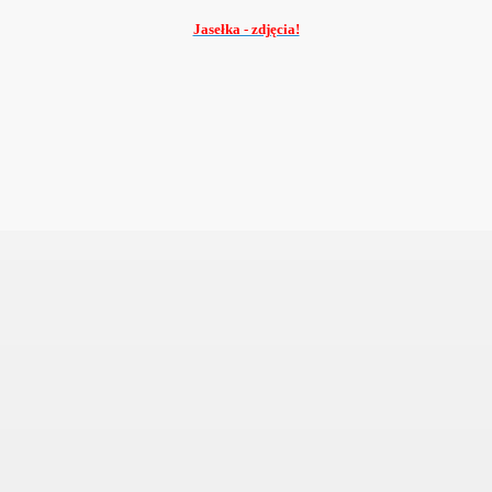
Jasełka - zdjęcia!
10
008
-2015
12
Józefa Franelaka
y