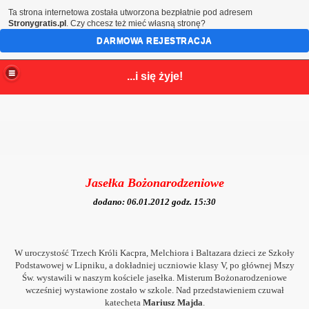
Ta strona internetowa została utworzona bezpłatnie pod adresem
Stronygratis.pl
. Czy chcesz też mieć własną stronę?
DARMOWA REJESTRACJA
...i się żyje!
Jasełka Bożonarodzeniowe
dodano: 06.01.2012 godz. 15:30
W uroczystość Trzech Króli Kacpra, Melchiora i Baltazara dzieci ze Szkoły
Podstawowej w Lipniku, a dokładniej uczniowie klasy V, po
głównej Mszy
Św.
wystawili w naszym kościele jasełka. Misterum Bożonarodzeniowe
rzej Bobola
wcześniej wystawione zostało w szkole. Nad przedstawieniem czuwał
katecheta
Mariusz Majda
.