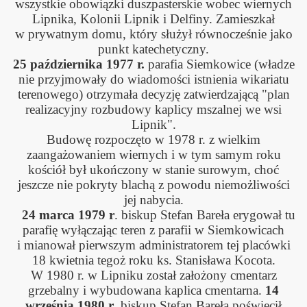
wszystkie obowiązki duszpasterskie wobec wiernych
Lipnika, Kolonii Lipnik i Delfiny. Zamieszkał
w prywatnym domu, który służył równocześnie jako
punkt katechetyczny.
25 października 1977 r.
parafia Siemkowice (władze
nie przyjmowały do wiadomości istnienia wikariatu
terenowego) otrzymała decyzję zatwierdzającą "plan
realizacyjny rozbudowy kaplicy mszalnej we wsi
Lipnik".
Budowę rozpoczęto w 1978 r. z wielkim
zaangażowaniem wiernych i w tym samym roku
kościół był ukończony w stanie surowym, choć
jeszcze nie pokryty blachą z powodu niemożliwości
jej nabycia.
24 marca 1979 r
. biskup Stefan Bareła erygował tu
parafię wyłączając teren z parafii w Siemkowicach
i mianował pierwszym administratorem tej placówki
18 kwietnia tegoż roku ks. Stanisława Kocota.
W 1980 r. w Lipniku został założony cmentarz
grzebalny i wybudowana kaplica cmentarna.
14
września 1980 r
. biskup Stefan Bareła poświęcił