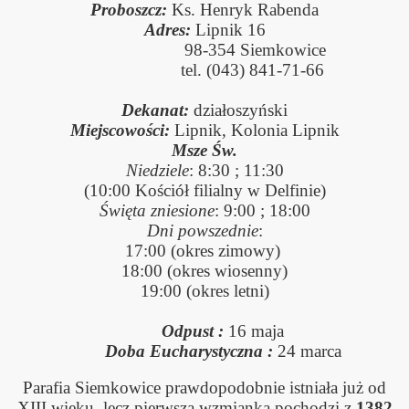
Proboszcz:
Ks. Henryk Rabenda
Adres:
Lipnik 16
98-354 Siemkowice
tel. (043) 841-71-66
Dekan
at
:
działoszyński
10
Miejscowości:
Lipnik, Kolonia Lipnik
Msze Św.
008
Niedziele
: 8:30 ; 11:30
(10:00 Kościół filialny w Delfinie)
-2015
Święta zniesione
: 9:00 ; 18:00
Dni powszednie
:
17:00 (okres zimowy)
18:00 (okres wiosenny)
12
19:00 (okres letni)
Józefa Franelaka
Odpust :
16 maja
y
Doba Eucharystyczna :
24 marca
Parafia Siemkowice prawdopodobnie istniała już od
XIII wieku, lecz pierwsza wzmianka pochodzi z
1382