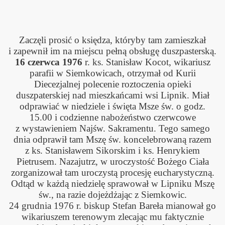
Zaczęli
prosić o księdza,
któryby tam zamieszkał
i zapewnił im na miejscu pełną obsługę duszpasterską.
16 czerwca 1976
r. ks. Stan
isław Kocot, wikariusz
parafii w Siemkowicach, otrzymał od Kurii
Diecezjalnej polecenie roztoczenia opieki
duszpaterskiej nad mieszkańcami wsi Lipnik. Miał
odprawiać w niedziele i święta Msze św. o godz.
15.00 i codzienne nabożeństwo czerwcowe
z wystawieniem Najśw. Sakramentu. Tego samego
dnia odprawił tam Mszę św. koncelebrowaną razem
z ks. Stanisławem Sikorskim i ks. Henrykiem
Pietrusem. Nazajutrz, w uroczystość Bożego Ciała
zorganizował tam uroczystą procesję eucharystyczną.
Odtąd w każdą niedzielę sprawował w Lipniku Mszę
św., na razie dojeżdżając z Siemkowic.
24 grudnia 1976 r. biskup Stefan Bareła mianował go
wikariuszem terenowym zlecając mu faktycznie