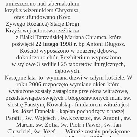
umieszczono nad tabernakulum
krzyż z wizerunkiem Chrystusa,
oraz ufundowano (Koło
Żywego Różańca) Stacje Drogi
Krzyżowej autorstwa rzeźbiarza
z Białki Tatrzańskiej Mariana Chramca, które
poświęcił
22 lutego 1998 r.
bp Antoni Długosz.
Kościół wyposażono w boazerię dębową,
dokończono chór. Prezbiterium wyposażono
w stylowe 3 sedilie i 25 taboretów liturgicznych,
dębowych.
Następne lata to wymiana drzwi w całym kościele. W
roku 2006 rozpoczęto wymiane okien które,
wysłużone zostały zastąpione prze okna witrażowe,
przedstawiające świętych i błogosławionych m.in. św.
siostrę Faustynę Kowalską - fundatorem witraża jest
ks. Józef Franelak - kapłan pochodzący z naszej
Parafii , św. Wojciech , św.Krzysztof, św. Antoni , św.
Marcin, św. Zofia, św. Piotr i Paweł , św. Jan
Chrzciciel, św. Józef . . . Witraże zostały poświęcone