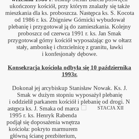
ukończony kościół, przy którym znalazły się także
mieszkania dla ks. proboszcza. Następca ks. S. Kocota
od 1986 r. ks. Zbigniew Górnicki wybudował
plebanię i przygotował ją do zamieszkania. Kolejny
proboszcz od czerwca 1991 r. ks. Jan Smak
przygotował górny kościół wyposażając go w ołtarz
stały, ambonkę i chrzcielnicę z granitu, ławki
i konfesjonały dębowe.
Konsekracja kościoła odbyła się 10 października
1993r.
Dokonał jej arcybiskup Stanisław Nowak. Ks. J.
Smak w dużym stopniu wyposażył plebanię
i oddzielił parkanem kościół i plebanię od drogi. N
astępca ks. J. Smaka od marca
1995 r. ks. Henryk Rabenda
podjął się doposażenia wnętrza
ko
ścioła: pokryto marmurem
główną ścianę prezbiterium,