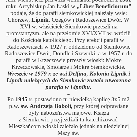
013
roku.Arcybiskup Jan Łaski w
„Liber Beneficiorum”
podaje, że do parafii siemkowickiej należały wsie:
Chorzew,
Lipnik
, Ożegów i Radoszewice Dwór. W
XVI w. właściciele Siemkowic przeszli na
protestantyzm, ale na przełomie XVI/XVII w. wrócili
do Kościoła katolickiego. Przy erekcji parafii w
Radoszewicach w 1927 r. oddzielono od Siemkowic
Radoszewice Dwór, Dondle i Szewuki, a w 1957 r. do
parafii w Krzeczowie przeszły wioski: Mokre
Krzeczowskie, Smolarze i Mokre Siemkowickie.
Wreszcie w 1979 r. ze wsi Delfina, Kolonia Lipnik i
Lipnik należących do Siemkowic została utworzona
parafia w Lipnik
u
.
...
Po
1945 r
. postawiono tu niewielk
ą
kaplicę 3x5 m2
p.w.
św. Andrzeja
Boboli,
przy której
odprawiane
były nabożeństwa
majowe. Księża
z Siemkowic
przyjeżdżali tu katechizować.
Mieszkańcom wioski zależało jednak
na niedzielnej
Mszy św.