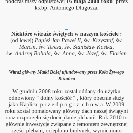
podczas mszy odpustowej
16 maja 2008 roku
przez
ks.bp. Antoniego Długosza.
Niektóre witraże świętych w naszym kościele :
(od lewej)
Papież Jan Paweł II,
św. Krzysztof, św.
Marcin, św. Teresa, św. Stanisław Kostka,
św. Andrzej Bobola, św. Anna, św. Józef, św. Florian
Witraż główny Matki Bożej ufundowany przez Koła Żywego
Różańca
W grudniu 2008 roku został oddany do użytku
odnowiony " dolny kościół " , któ
ry obecnie służy
jako Kaplica p r z e d p o g r z e b o w a. W 2009
roku został pomalowany główny dach nasz
ej świątyni
oraz rozpoczęło się
docieplanie plebanii. Rok 2010 to
głównie inwestycje związane z remontem zewnętrznej
części plebani, ocieplono budynek, wymieniono