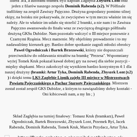
'lidera'
3:1
, a autorami bramek byli kapitan Zagłębia
Zbyszek Lont
oraz
jeden z filarów naszego zespołu
Dominik Rabenda (x2).
W Półfinale
trafiliśmy na zespół Zawiszy Pajęczno. Drużyna gospodarzy pomimo silnej
ekipy, na boisku nie pokazywała, że zwycięstwo w tym meczu właśnie im się
należy. Ale to właśnie im udało się strzelić 2 bramki, a nie nam i to Zawisza
Pajęczno awansowała do finału wraz ze zwycięzcą drugiego półfinału
skiego
drużyną GKSu Dubidze. Nam pozostało walczyć o III miejsce ponownie z
Czarnymi Rząśnia. Mecz marzenie. My objeliśmy prowadzenie i to my
 Siemkowice 2012
nadawaliśmy kierunek gry. Bardzo dobre spotkanie zagrali młodzi obrońcy
Paweł Ogrodniczak i Bartek Brzezowski
, którzy nie dopuszczali
przeciwników do oddawania strzałów na bramkę "Prezesa". Wspomniany
wyżej Tomek Kruk pokazał kawał dobrej gry na nowej dla siebie pozycji -
między słupkami. Mecz zakończył się wynikiem bardzo korzystnym 4:1 dla
ch
naszej drużyny
(bramki: Artur Tyka, Dominik Rabenda, Zbyszek Lont (x2)
)
i dzięki temu
LKS Zagłebie Lipnik zajęło III miejsce w Mistrzostwach
Powiatu Pajęczańskiego o Puchar Starosty Pajęczańskiego
. Mistrzem
został został zespół GKS Dubidze, z którym to nawiązaliśmy dobry kontakt -
Oni kibicowali nam, a my Im ; )
Skład Zagłębia na turniej finałowy: Tomasz Kruk (bramkarz), Paweł
Ogrodniczak, Bartek Brzezowski, Zbyszek Lont, Przemek Ryś, Jacek
Rabenda, Dominik Rabenda, Tomek Kruk, Marcin Przydacz, Artur Tyka.