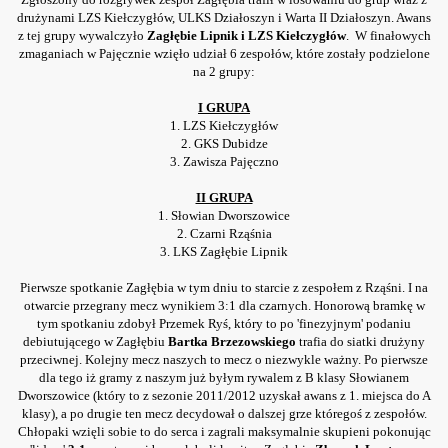
drużynami LZS Kiełczygłów, ULKS Działoszyn i Warta II Działoszyn. Awans
z tej grupy wywalczyło
Zagłębie Lipnik i LZS Kiełczygłów
. W finałowych
zmaganiach w Pajęcznie wzięło udział 6 zespołów, które zostały podzielone
na 2 grupy:
I GRUPA
1. LZS Kiełczygłów
2. GKS Dubidze
3. Zawisza Pajęczno
II GRUPA
1. Słowian Dworszowice
2. Czarni Rząśnia
3. LKS Zagłębie Lipnik
Pierwsze spotkanie Zagłębia w tym dniu to starcie z zespołem z Rząśni. I na
otwarcie przegrany mecz wynikiem 3:1 dla czarnych. Honorową bramkę w
tym spotkaniu zdobył Przemek Ryś, który to po 'finezyjnym' podaniu
debiutującego w Zagłębiu
Bartka Brzezowskiego
trafia do siatki drużyny
przeciwnej. Kolejny mecz naszych to mecz o niezwykle ważny. Po pierwsze
dla tego iż gramy z naszym już byłym rywalem z B klasy Słowianem
czyli 15. kolejka B klasy
Dworszowice (który to z sezonie 2011/2012 uzyskał awans z 1. miejsca do A
klasy), a po drugie ten mecz decydował o dalszej grze któregoś z zespołów.
Chłopaki wzięli sobie to do serca i zagrali maksymalnie skupieni pokonując