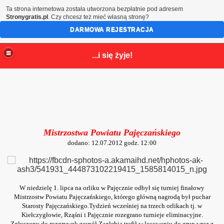
Ta strona internetowa została utworzona bezpłatnie pod adresem
Stronygratis.pl
. Czy chcesz też mieć własną stronę?
DARMOWA REJESTRACJA
...i się żyje!
Mistrzostwa Powiatu Pajęczańskiego
dodano: 12.07.2012 godz. 12:00
W niedzielę 1. lipca na orliku w Pajęcznie odbył się turniej finałowy
Mistrzostw Powiatu Pajęczańskiego, którego główną nagrodą był puchar
Starosty Pajęczańskiego.Tydzień wcześniej na trzech orlikach tj. w
Kiełczygłowie, Rząśni i Pajęcznie rozegrano turnieje eliminacyjne.
Zgłoszony do rozgrywek zespół Zagłębia trafił w losowaniu do grup wraz z