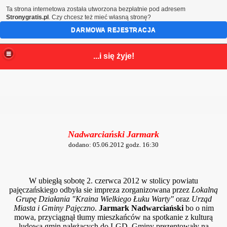
Ta strona internetowa została utworzona bezpłatnie pod adresem
Stronygratis.pl
. Czy chcesz też mieć własną stronę?
DARMOWA REJESTRACJA
...i się żyje!
Nadwarciański
Jarmark
dodano: 05.06.2012 godz. 16:30
W ubiegłą sobotę 2. czerwca 2012 w stolicy powiatu
pajęczańskiego odbyła sie impreza zorganizowana przez
Lokalną
Grupę Działania "Kraina Wielkiego Łuku Warty"
oraz
Urząd
Miasta i Gminy Pajęczno
.
Jarmark Nadwarciański
bo o nim
mowa, przyciągnął tłumy mieszkańców na spotkanie z kulturą
ludową gmin należących do LGD. Gminy prezentowały na