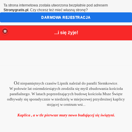
Ta strona internetowa została utworzona bezpłatnie pod adresem
Stronygratis.pl
. Czy chcesz też mieć własną stronę?
DARMOWA REJESTRACJA
...i się żyje!
O
d niepamiętnych czasów Lipnik należał do parafii Siemkowice.
W połowie lat osiemdziesiątych zrodziła się myśl zbudowania kościoła
parafialnego. W latach poprzedzających budowę kościoła Msze Święte
odbywały się sporadycznie w niedzielę w miejscowej przydrożnej kaplicy
stojącej w centrum wsi...
Kaplica , a w tle pierwsze mury nowo budującej się świątyni.
rzej Bobola