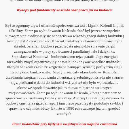
013
Wykopy pod fundamenty kościoła oraz praca już na budowie
Był to ogromny zryw i ofiarność społeczeństwa wsi : Lipnik, Kolonii Lipnik
i Delfiny. Zaraz po wybudowaniu Kościoła choć był jeszcze w zupełnie
surowym stanie odbywały się nabożeństwa w kondygnacji dolnej budynku (
Kościół jest 2 - poziomowy). Kościół został wybudowany z dobrowolnych
składek parafian. Budowa przebiegała niezwykle sprawnie dzięki
zaangażowaniu w pracy społecznosci parafialnej , ale i dzięki ks.
Stanisławowi Kocotowi - budowniczemu tejze parafii. Jego energia i
niezwykły zmysł organizacyjny pozwalał pokonywać wszelkie trudności ,
których w owym czasie ze względu na panującą sytuację polityczną kraju
napotykano bardzo wiele. Nigdy przez c
ały okres budowy Kościoła ,
urządzania wnętrza i budowania cmentarza grzebalnego, Ksi
ądz nie zwracał
się z prośbami o datki do ludności wsi, ani też nie było wprowadzane
okresowe opodatkowanie jak to miewa miejsce w niektórych
miejscowościach. Zaraz po wybudowaniu Kościoła, którego patronem w
spuściźnie po rozebranej kaplicy został św. Andrzej Bobola przystapiono do
budowy cmentarza grzebalnego. I tam prace przebiegały podobnie szybko i
sprawnie o czym świadczy fakt, że w 1980 roku zaczęto już tam grzebać
zmarłych.
Prace budowlane przy bydynku socjalnym oraz kaplica cmentarna