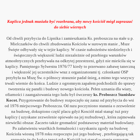
Kaplic
a jednak musiała być rozebra
na, ab
y nowy kościół mógł zapraszać
do siebie wiernych
Od chwili przybycia do Lipnika i zamieszkania Ks. proboszcza na stałe u p.
10
Mielczarków do chwili zbudowania Kościoła w surowym stanie , Msze
Święte odbywały się w tejże kaplicy. W czasie nabożeństw niedzielnych i
008
świątecznych większość ludzi niezależnie od przebiegu warunków
atmosferycznych przebywała na odkrytej przestrzeni, gdyż nie mieściła się w
-2015
kaplicy.
Pamiętnego Sylwestra 1976/77 kiedy to przerwano zabawę taneczną
i większość jej uczestników wraz z organizatorami tj. czło
nkami OSP
przybyła na Mszę Św. o północy strasznie padał śnieg, a mimo tego wszyscy
trwali wiernie do końca.
Ludzie z ogromnym zapałem podchodzili do sprawy
tworzenia się parafii i budowy nowego kościoła. Pełen uznania dla wiary,
12
ofiarności i zaangażowania tego ludu był ówczesny
ks. Proboszcz Stanisław
Kocot.
Przygotowanie do budowy rozpoczęło się zaraz od przybycia do wsi
Józefa Franelaka
od 1976 miejscowego Proboszcza. Od razu poczyniono starania o zezwolenie
na budowę, dokupiono część placu gdyż Kosciół miał stanąć tuż przy
kaplicy ( uzyskane zezwolenie opiewało na jej rozbudowę) , która zajmowała
y
niewielki obszar. Zaczeto także gromadzić podstawowy materiał budowlany.
Po załatwieniu wszelkich formalności i uzyskaniu zgody na budowę
Kościoła wiosną 1978 roku rozpoczęto już jego budowę , przebiegającą tak
sprawnie że do końca tegoż roku Kościół już stanął w stanie surowym.