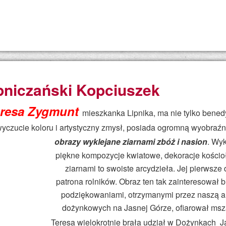
pniczański Kopciuszek
resa Zygmunt
mieszkanka Lipnika, ma nie tylko benedy
yczucie koloru i artystyczny zmysł, posiada ogromną wyobraźn
obrazy wyklejane zi
arnami zbóż i nasion
. Wyk
piękne kompozycje k
wiatowe, dekoracje kościo
ziarnami to swoiste arcydzieła. Jej pierwsze 
patrona rolników. Obraz ten tak zainteresował b
podziękowaniami, otrzymanymi przez naszą ar
dożynkowych na Jasnej Górze, ofiarow
ał msz
Teresa wielokrotnie brała udział w Dożynkach
Ja