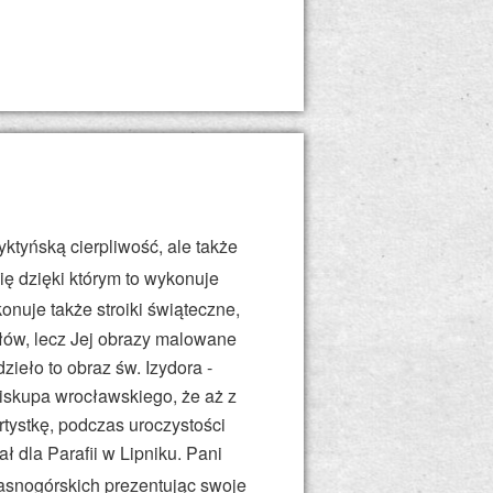
ktyńską cierpliwość, ale także
ię d
zięki którym to wykonuje
onuje także stroiki świąteczne,
łów, lecz Jej obrazy malowane
dzieło to
obraz św. Izydora -
iskupa wrocławskiego, że aż z
tystkę, podczas uroczystości
ał dla Parafii w Lipniku. Pani
snogórskich prezentując swoje