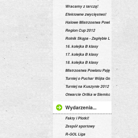
Wracamy z tarczą!
Efektowne zwycięstwo!
Halowe Mistrzostwa Powiatu
Region Cup 2012
Rolnik Skąpa - Zagłębie Lipnik czyli 15. k
16. kolejka B klasy
17. kolejka B klasy
18. kolejka B klasy
Mistrzostwa Powiatu Pajęczańskiego
Turniej o Puchar Wójta Gminy Siemkowic
Turniej na Kuszynie 2012
Otwarcie Orlika w Siemkowicach
Wydarzenia...
Fakty i Plotki!
Zespół sportowy
R-GOL Liga