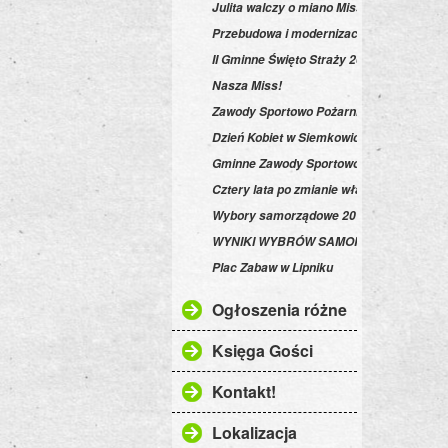
Julita walczy o miano Miss Polka 2012!
Przebudowa i modernizacja drogi na "pod
II Gminne Święto Straży 2013
Nasza Miss!
Zawody Sportowo Pożarnicze w Gminie S
Dzień Kobiet w Siemkowicach
Gminne Zawody Sportowo-Pożarnicze 20
Cztery lata po zmianie władzy...
Wybory samorządowe 2014
WYNIKI WYBRÓW SAMORZĄDOWYCH!
Plac Zabaw w Lipniku
Ogłoszenia różne
Księga Gości
Kontakt!
Lokalizacja