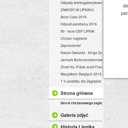
Odpady wielkogabarytowe
ob
ZAWODY W LIPNIKU!
par
Boze Cialo 2016
Odpust parafialny 2016
90 - lecie OSP LIPNIK
Chrzan-nagranie
Zaproszenie!
Nasza Gwiazda - Kinga Zygmunt
Jarmark Bożonarodzeniowy - Lipnik Aktyw
Zmarl Ks. Pralat Jozef Franelak
Wszystkich Świętych 2015
1 % podatku dla Zagłębia!
Strona główna
Serce chrzanowego zagłębia
Galeria zdjęć
Historia Lipnika