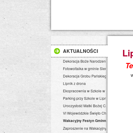
Li
AKTUALNOŚCI
Dekoracja Boże Narodzenie 2017 r.
Te
Fotowoltaika w gminie Siemkowice
w
Dekoracja Grobu Pańskiego 2017
Lipnik z drona
Ekopracownia w Szkole w Lipniku
Parking przy Szkole w Lipniku
Uroczystość Matki Bożej Częstochowskiej
VI Wojewódzkie Święto Chrzanu
Wakacyjny Festyn Gminny w Lipniku
Zaproszenie na Wakacyjny Festyn Gminny