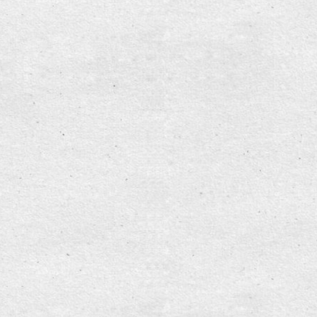
olejka B klasy
e 2012