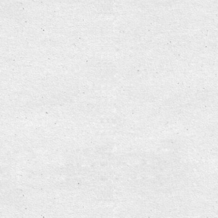
 bór"
iemkowice A.D. 2013
14