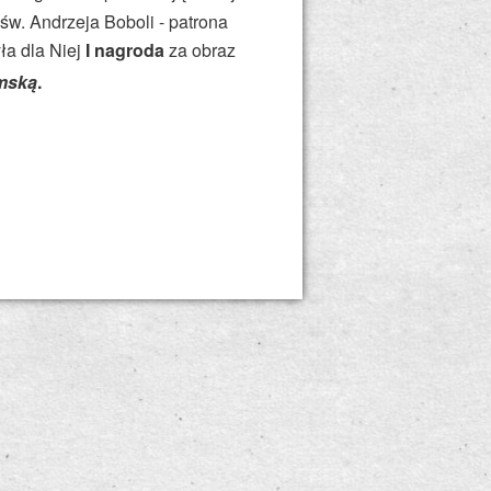
św. Andrzeja Boboli - patrona
ła dla Niej
I nagroda
za obraz
mską
.