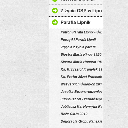
Z życia OSP w Lipniku
Parafia Lipnik
Patron Parafii Lipnik - Św. Andrzej Bobola
Początki Parafii Lipnik
Zdjęcia z życia parafii
Siostra Maria Kinga 1920-2008
Siostra Maria Honoria 1934-2010
Ks. Krzysztof Franelak 1976-2008
Ks. Prałat Józef Franelak 1936-2015
Wszystkich Świętych 2011
Jaselka Bozonarodzeniowe 2012
Jubileusz 50 - kapłaństwa ks. Józefa Fra
Jubileusz Ks. Henryka Rabendy
Boże Ciało 2012
Dekoracja Grobu Pańskiego 2013