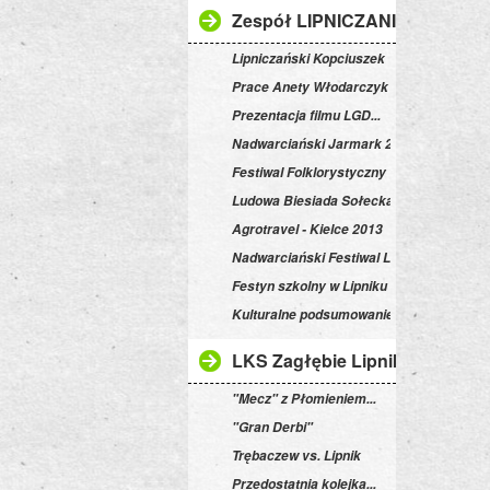
Zespół LIPNICZANIE
Lipniczański Kopciuszek
Prace Anety Włodarczyk
Prezentacja filmu LGD...
Nadwarciański Jarmark 2012
Festiwal Folklorystyczny w Ruścu
Ludowa Biesiada Sołecka
Agrotravel - Kielce 2013
Nadwarciański Festiwal Ludowy 2014
Festyn szkolny w Lipniku
Kulturalne podsumowanie
LKS Zagłębie Lipnik
"Mecz" z Płomieniem...
"Gran Derbi"
Trębaczew vs. Lipnik
Przedostatnia kolejka...