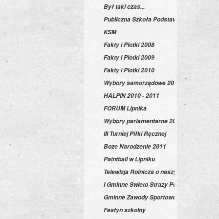
Był taki czas...
Publiczna Szkoła Podstawowa
KSM
Fakty i Plotki 2008
Fakty i Plotki 2009
Fakty i Plotki 2010
Wybory samorządowe 2010
HALPIN 2010 - 2011
FORUM Lipnika
Wybory parlamentarne 2011
III Turniej Piłki Ręcznej
Boze Narodzenie 2011
Paintball w Lipniku
Telewizja Rolnicza o naszym chrzanie!
I Gminne Swieto Strazy Pozarnej
Gminne Zawody Sportowo-Pożarnicze 20
Festyn szkolny