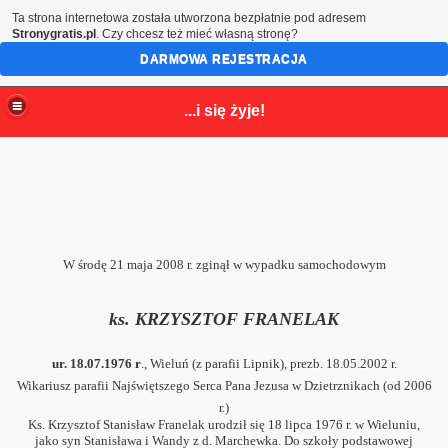
Ta strona internetowa została utworzona bezpłatnie pod adresem
Stronygratis.pl
. Czy chcesz też mieć własną stronę?
DARMOWA REJESTRACJA
...i się żyje!
W środę 21 maja 2008 r. zginął w wypadku samochodowym
ks. KRZYSZTOF FRANELAK
ur. 18.07.1976 r
., Wieluń (z parafii Lipnik), prezb. 18.05.2002 r.
Wikariusz parafii Najświętszego Serca Pana Jezusa w Dzietrznikach (od 2006
rzej Bobola
r.)
Ks. Krzysztof Stanisław Franelak urodził się 18 lipca 1976 r. w Wieluniu,
jako syn Stanisława i Wandy z d. Marchewka. Do szkoły podstawowej