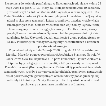
Eksportacja do kościoła parafialnego w Dzietrznikach odbyła się w dniu 23
013
maja 2008 r. o godz. 17. 30. Mszy św., którą koncelebrowało 40 kapłanów
przewodniczył Ks. Infułat Marian Mikołajczyk, a kazanie wygłosił – Ks.
Prałat Stanisław Jasionek (3 kapłanów było poza koncelebrą). Swój wyraźny
udział w eksporcie zaznaczyli księża rocznikowi, przedstawiciele władz
samorządowych m.in. Starosta Wieluński oraz wójt Gminy Pątnów. Wartę
honorową przy trumnie zaciągnęli strażacy z OSP Dzietrzniki, którzy
przybyli ze swoim sztandarem. Śpiewom żałobnym przewodniczył chór
parafialny. Śp. ks. Krzysztofa żegnali uczniowie i grono pedagogiczne ze
Szkoły Publicznej im. Władysława Jagiełły w Dzietrznikach z udziałem
pocztu sztandarowego .
Pogrzeb odbył się w dniu 24 maja 2008 r. o godz. 12.00. w rodzinnym
Lipniku. Mszę św. pogrzebową odprawił Arcybiskup Stanisław Nowak. W
koncelebrze było 150 kapłanów, a 14 poza koncelebrą. Oprócz wiernych z
Lipnika były delegacje m. in. z parafii, w których zmarły ks. Krzysztof
Franelak pracował (Borowno, Rozprza i Dzietrzniki), przedstawiciele władz
samorządowych, ruchów i stowarzyszeń katolickich, uczniowie i nauczyciele
szkół podstawowych, gimnazjalnych oraz młodzieży ponadgimnazjalnej,
oddziały Ochotniczych Straży Pożarnych. Ks. Krzysztof Franelak został
pochowany na cmentarzu parafialnym w Lipniku.