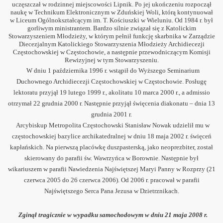
uczęszczał w rodzinnej miejscowości Lipnik. Po jej ukończeniu rozpoczął
naukę w Technikum Elektronicznym w Zduńskiej Woli, którą kontynuował
w Liceum Ogólnokształcącym im. T. Kościuszki w Wieluniu. Od 1984 r. był
gorliwym ministrantem. Bardzo silnie związał się z Katolickim
Stowarzyszeniem Młodzieży, w którym pełnił funkcję skarbnika w Zarządzie
Diecezjalnym Katolickiego Stowarzyszenia Młodzieży Archidiecezji
Częstochowskiej w Częstochowie, a następnie przewodniczącym Komisji
Rewizyjnej w tym Stowarzyszeniu.
10
W dniu 1 października 1996 r. wstąpił do Wyższego Seminarium
Duchownego Archidiecezji Częstochowskiej w Częstochowie. Posługę
008
lektoratu przyjął 19 lutego 1999 r., akolitatu 10 marca 2000 r., a admissio
otrzymał 22 grudnia 2000 r. Następnie przyjął święcenia diakonatu – dnia 13
-2015
grudnia 2001 r.
Arcybiskup Metropolita Częstochowski Stanisław Nowak udzielił mu w
częstochowskiej bazylice archikatedralnej w dniu 18 maja 2002 r. święceń
12
kapłańskich. Na pierwszą placówkę duszpasterską, jako neoprezbiter, został
skierowany do parafii św. Wawrzyńca w Borownie. Następnie był
Józefa Franelaka
wikariuszem w parafii Nawiedzenia Najświętszej Maryi Panny w Rozprzy (21
czerwca 2005 do 26 czerwca 2006). Od 2006 r. pracował w parafii
y
Najświętszego Serca Pana Jezusa w Dzietrznikach.
Zginął tragicznie w wypadku samochodowym w dniu 21 maja 2008 r.