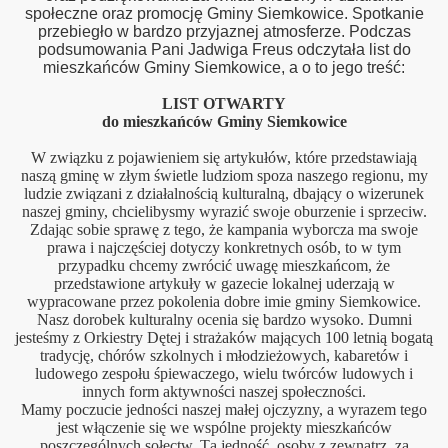
społeczne oraz promocję Gminy Siemkowice. Spotkanie
przebiegło w bardzo przyjaznej atmosferze. Podczas
podsumowania Pani Jadwiga Freus odczytała list do
mieszkańców Gminy Siemkowice, a o to jego treść:
LIST OTWARTY
do mieszkańców Gminy Siemkowice
W związku z pojawieniem się artykułów, które przedstawiają
ścu
naszą gminę w złym świetle ludziom spoza naszego regionu, my
ludzie związani z działalnością kulturalną, dbający o wizerunek
naszej gminy, chcielibysmy wyrazić swoje oburzenie i sprzeciw.
Zdając sobie sprawę z tego, że kampania wyborcza ma swoje
prawa i najczęściej dotyczy konkretnych osób, to w tym
przypadku chcemy zwrócić uwagę mieszkańcom, że
przedstawione artykuły w gazecie lokalnej uderzają w
y 2014
wypracowane przez pokolenia dobre imie gminy Siemkowice.
Nasz dorobek kulturalny ocenia się bardzo wysoko. Dumni
jesteśmy z Orkiestry Dętej i strażaków mających 100 letnią bogatą
tradycję, chórów szkolnych i młodzieżowych, kabaretów i
ludowego zespołu śpiewaczego, wielu twórców ludowych i
innych form aktywności naszej społeczności.
Mamy poczucie jedności naszej małej ojczyzny, a wyrazem tego
jest włączenie się we wspólne projekty mieszkańców
poszczególnych sołectw. Tą jedność, osoby z zewnątrz, za