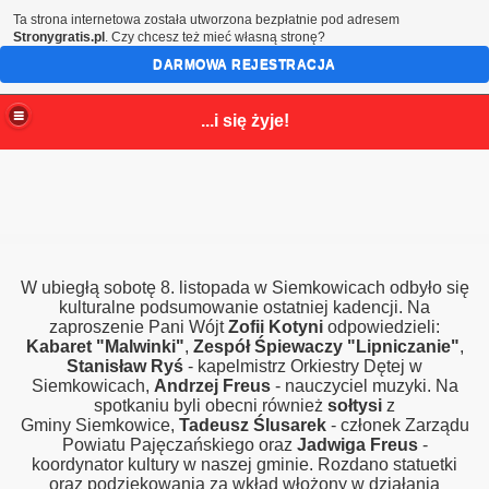
Ta strona internetowa została utworzona bezpłatnie pod adresem
Stronygratis.pl
. Czy chcesz też mieć własną stronę?
DARMOWA REJESTRACJA
...i się żyje!
W ubiegłą sobotę 8. listopada w Siemkowicach odbyło się
kulturalne podsumowanie ostatniej kadencji. Na
zaproszenie Pani Wójt
Zofii Kotyni
odpowiedzieli:
Kabaret "Malwinki"
,
Zespół Śpiewaczy "Lipniczanie"
,
Stanisław Ryś
- kapelmistrz Orkiestry Dętej w
Siemkowicach,
Andrzej Freus
- nauczyciel muzyki. Na
spotkaniu byli obecni również
sołtysi
z
Gminy Siemkowice,
Tadeusz Ślusarek
- członek Zarządu
Powiatu Pajęczańskiego oraz
Jadwiga Freus
-
koordynator kultury w naszej gminie. Rozdano statuetki
oraz podziękowania za wkład włożony w działania