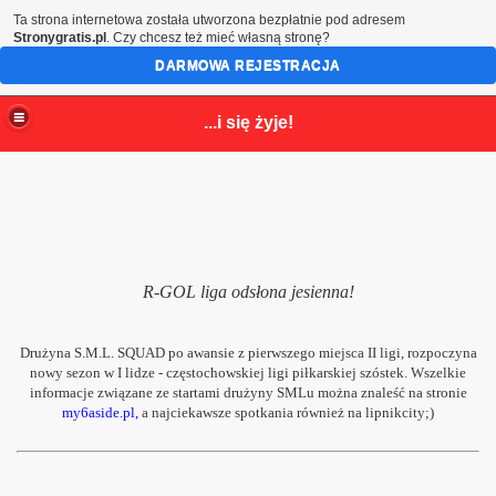
Ta strona internetowa została utworzona bezpłatnie pod adresem
Stronygratis.pl
. Czy chcesz też mieć własną stronę?
DARMOWA REJESTRACJA
...i się żyje!
R-GOL liga odsłona jesienna!
Drużyna S.M.L. SQUAD po awansie z pierwszego miejsca II ligi, rozpoczyna
nowy sezon w I lidze - częstochowskiej ligi piłkarskiej szóstek. Wszelkie
informacje związane ze startami drużyny SMLu można znaleść na stronie
my6aside.pl,
a najciekawsze spotkania również na lipnikcity;)