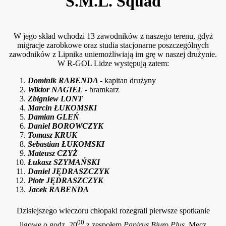
S.M.L. Squad
W jego skład wchodzi 13 zawodników z naszego terenu, gdyż
migracje zarobkowe oraz studia stacjonarne poszczególnych
zawodników z Lipnika uniemożliwiają im grę w naszej drużynie.
W R-GOL Lidze występują zatem:
Dominik RABENDA
- kapitan drużyny
Wiktor NAGIEŁ
- bramkarz
Zbigniew LONT
Marcin ŁUKOMSKI
Damian GLEŃ
Daniel BOROWCZYK
Tomasz KRUK
Sebastian ŁUKOMSKI
Mateusz CZYŻ
rzanie!
Łukasz SZYMAŃSKI
Daniel JĘDRASZCZYK
ej
Piotr JĘDRASZCZYK
Jacek RABENDA
arnicze 2012
Dzisiejszego wieczoru chłopaki rozegrali pierwsze spotkanie
00
ligowe o godz. 20
z zespołem
Papirus Biuro Plus
. Mecz