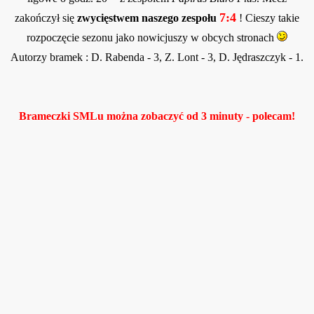
7:4
zakończył się
zwycięstwem naszego zespołu
! Cieszy takie
ka 2012!
rozpoczęcie sezonu jako nowicjuszy w obcych stronach
ogi na "pod bór"
Autorzy bramek : D. Rabenda - 3, Z. Lont - 3, D. Jędraszczyk - 1.
Brameczki SMLu można zobaczyć od 3 minuty - polecam!
w Gminie Siemkowice A.D. 2013
arnicze 2014
DOWYCH!