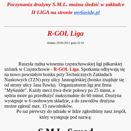
Poczynania drużyny S.M.L. można
śledzić
w zakładce
II LIGA na stronie
my6aside.pl
R-GOL Liga
dodano 29-03-2011 godz.22:10
Ruszyła rudna wiosenna częstochowskiej ligi piłkarskiej
szóstek w Częstochowie -
R-GOL Liga
. Spotkania odbywają się
na nowo powstałym boisku przy Technicznych Zakładach
Naukowych (TZN) przy ulicy Jasnogórskiej (boisko znajduje się
od strony ulicy Jana Pawła). Organizatorem ligi jest firma
"My6aside". Każdy mecz trwa dwie połowy po 25 minut, a
sędzia może go przedłużyć maksymalnie do 60 minut. Drużyna
występuje w 6 osobowym składzie, a do zawodów drużyna
możne zgłosić max. 15 zawodników.
Po raz pierwszy do udziału w lidze zgłosiliśmy nasz zespół,
który występuje pod nazwą: