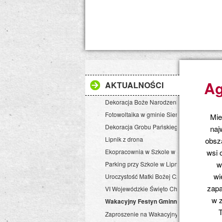
Ag
AKTUALNOŚCI
Dekoracja Boże Narodzenie 2017 r.
Fotowoltaika w gminie Siemkowice
Mie
Dekoracja Grobu Pańskiego 2017
naj
Lipnik z drona
obsza
Ekopracownia w Szkole w Lipniku
wsi 
w
Parking przy Szkole w Lipniku
wi
Uroczystość Matki Bożej Częstochowskiej
zapa
VI Wojewódzkie Święto Chrzanu
w z
Wakacyjny Festyn Gminny w Lipniku
T
Zaproszenie na Wakacyjny Festyn Gminny