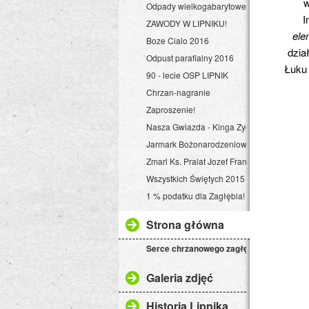
w
Odpady wielkogabarytowe
I
ZAWODY W LIPNIKU!
ele
Boze Cialo 2016
dzia
Odpust parafialny 2016
Łuku 
90 - lecie OSP LIPNIK
Chrzan-nagranie
Zaproszenie!
Nasza Gwiazda - Kinga Zygmunt
Jarmark Bożonarodzeniowy - Lipnik Aktyw
Zmarl Ks. Pralat Jozef Franelak
Wszystkich Świętych 2015
1 % podatku dla Zagłębia!
Strona główna
Serce chrzanowego zagłębia
Galeria zdjęć
Historia Lipnika