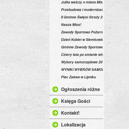
Julita walczy o miano Miss Polka 2012!
Przebudowa i modernizacja drogi na "pod
II Gminne Święto Straży 2013
Nasza Miss!
Zawody Sportowo Pożarnicze w Gminie S
Dzień Kobiet w Siemkowicach
Gminne Zawody Sportowo-Pożarnicze 20
Cztery lata po zmianie władzy...
Wybory samorządowe 2014
WYNIKI WYBRÓW SAMORZĄDOWYCH!
Plac Zabaw w Lipniku
Ogłoszenia różne
Księga Gości
Kontakt!
Lokalizacja