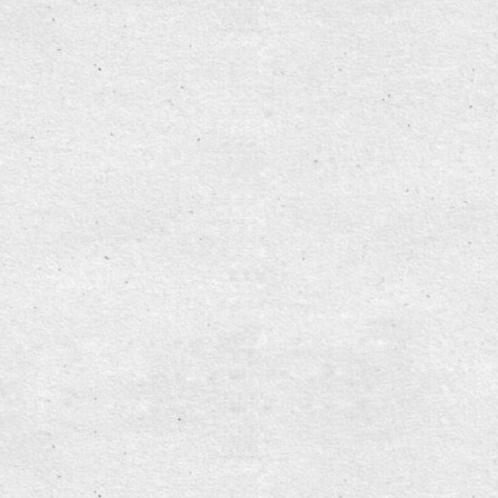
 bór"
iemkowice A.D. 2013
14