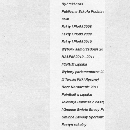
Był taki czas...
Publiczna Szkoła Podstawowa
KSM
Fakty i Plotki 2008
Fakty i Plotki 2009
Fakty i Plotki 2010
Wybory samorządowe 2010
HALPIN 2010 - 2011
FORUM Lipnika
Wybory parlamentarne 2011
III Turniej Piłki Ręcznej
Boze Narodzenie 2011
Paintball w Lipniku
Telewizja Rolnicza o naszym chrzanie!
I Gminne Swieto Strazy Pozarnej
Gminne Zawody Sportowo-Pożarnicze 20
Festyn szkolny