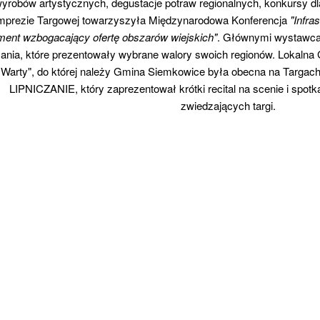
yrobów artystycznych, degustacje potraw regionalnych, konkursy d
mprezie Targowej towarzyszyła Międzynarodowa Konferencja
"Infra
ment wzbogacający ofertę obszarów wiejskich"
. Głównymi wystawcam
łania, które prezentowały wybrane walory swoich regionów. Lokalna 
Warty", do której należy Gmina Siemkowice była obecna na Targac
LIPNICZANIE, który zaprezentował krótki recital na scenie i spotk
zwiedzających targi.
acja 2015