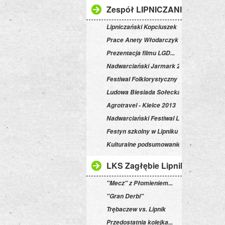
Zespół LIPNICZANIE
Lipniczański Kopciuszek
Prace Anety Włodarczyk
Prezentacja filmu LGD...
Nadwarciański Jarmark 2012
Festiwal Folklorystyczny w Ruścu
Ludowa Biesiada Sołecka
Agrotravel - Kielce 2013
Nadwarciański Festiwal Ludowy 2014
Festyn szkolny w Lipniku
Kulturalne podsumowanie
LKS Zagłębie Lipnik
"Mecz" z Płomieniem...
"Gran Derbi"
Trębaczew vs. Lipnik
Przedostatnia kolejka...