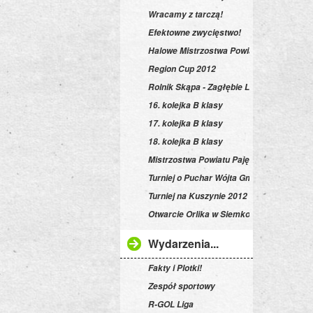
Wracamy z tarczą!
Efektowne zwycięstwo!
Halowe Mistrzostwa Powiatu
Region Cup 2012
Rolnik Skąpa - Zagłębie Lipnik czyli 15. k
16. kolejka B klasy
17. kolejka B klasy
18. kolejka B klasy
Mistrzostwa Powiatu Pajęczańskiego
Turniej o Puchar Wójta Gminy Siemkowic
Turniej na Kuszynie 2012
Otwarcie Orlika w Siemkowicach
Wydarzenia...
Fakty i Plotki!
Zespół sportowy
R-GOL Liga