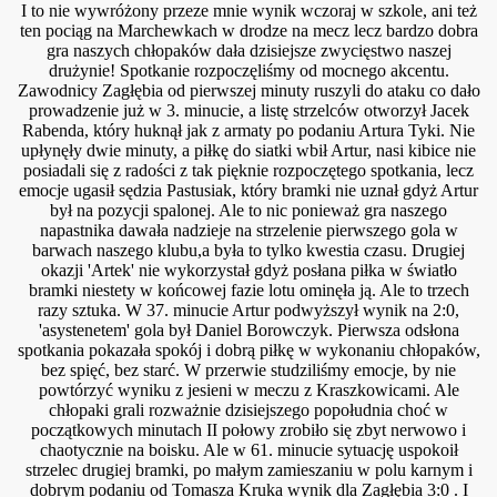
I to nie wywróżony przeze mnie wynik wczoraj w szkole, ani też
ten pociąg na Marchewkach w drodze na mecz lecz bardzo dobra
gra naszych chłopaków dała dzisiejsze zwycięstwo naszej
drużynie! Spotkanie rozpoczęliśmy od mocnego akcentu.
Zawodnicy Zagłębia od pierwszej minuty ruszyli do ataku co dało
prowadzenie już w 3. minucie, a listę strzelców otworzył Jacek
Rabenda, który huknął jak z armaty po podaniu Artura Tyki. Nie
upłynęły dwie minuty, a piłkę do siatki wbił Artur, nasi kibice nie
posiadali się z radości z tak pięknie rozpoczętego spotkania, lecz
emocje ugasił sędzia Pastusiak, który bramki nie uznał gdyż Artur
był na pozycji spalonej. Ale to nic ponieważ gra naszego
napastnika dawała nadzieje na strzelenie pierwszego gola w
barwach naszego klubu,a była to tylko kwestia czasu. Drugiej
okazji 'Artek' nie wykorzystał gdyż posłana piłka w światło
bramki niestety w końcowej fazie lotu ominęła ją. Ale to trzech
razy sztuka. W 37. minucie Artur podwyższył wynik na 2:0,
'asystenetem' gola był Daniel Borowczyk. Pierwsza odsłona
spotkania pokazała spokój i dobrą piłkę w wykonaniu chłopaków,
bez spięć, bez starć. W przerwie studziliśmy emocje, by nie
powtórzyć wyniku z jesieni w meczu z Kraszkowicami. Ale
chłopaki grali rozważnie dzisiejszego popołudnia choć w
czyli 15. kolejka B klasy
początkowych minutach II połowy zrobiło się zbyt nerwowo i
chaotycznie na boisku. Ale w 61. minucie sytuację uspokoił
strzelec drugiej bramki, po małym zamieszaniu w polu karnym i
dobrym podaniu od Tomasza Kruka wynik dla Zagłębia 3:0 . I