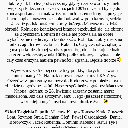
taki wynik lub też podwyższony gdyby nasi zawodnicy mieli
większą skuteczność przy sytuacjach 100% utrzymał by się do
końca spotkania. Jednak w 68. minucie przeniesiony na pozycję
libero kapitan naszego zespołu faulował w polu karnym, sędzia
słusznie podyktował rzut karny, którego Mateusz nie zdołał
obronić. Rolnik po kontaktowej bramce przebudził się, ale obrona
skiego
ze Zbyszkiem Lontem na czele nie pozwalała na dobre
wykańczanie nie licznych kontrataków Rolnika. Dobry mecz na
 Siemkowice 2012
środku zagrali również bracia Rabenda. Cały zespół wziął się w
garść po kuble zimnej wody z przed tygodnia, brakuje jednak
jeszcze wykorzystywania 100% podbramkowych sytuacji, ale
cały czas drużyna nabiera pewności i zgrania. Będzie dobrze
ch
Wywozimy ze Skąpej cenne trzy punkty, których na swoim
koncie mamy 12. Na rozkładówce teraz mamy LKS Zryw
Ożegów. Zapraszamy na mecz do Radoszewic po niedzielnym
obiedzie na godzinę 14:00! Nasz zespół będzie grał bez Mateusza
Knopa, któremu to 28. kwietnia zagrany zostanie marsz
mendelsona. Już dziś życzymy Jemu i Jego (jeszcze) narzeczonej
wszelkiej pomyślności na nowej drodze życia
Skład Zagłębia Lipnik
: Mateusz Knop - Tomasz Kruk, Zbyszek
Lont, Szymon Strąk, Damian Gleń, Paweł Ogrodniczak, Daniel
Borowczyk, Jacek Rabenda, Dominik Rabenda, Artur Tyka,
Łukasz Szymański (Mateusz Łuszczyk)