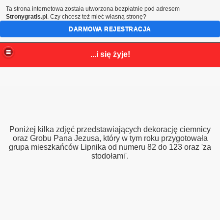
Ta strona internetowa została utworzona bezpłatnie pod adresem
Stronygratis.pl
. Czy chcesz też mieć własną stronę?
DARMOWA REJESTRACJA
...i się żyje!
7 r.
wice
Poniżej kilka zdjęć przedstawiających dekorację ciemnicy
017
oraz Grobu Pana Jezusa, który w tym roku przygotowała
grupa mieszkańców Lipnika od numeru 82 do 123 oraz 'za
stodołami'.
iku
tochowskiej